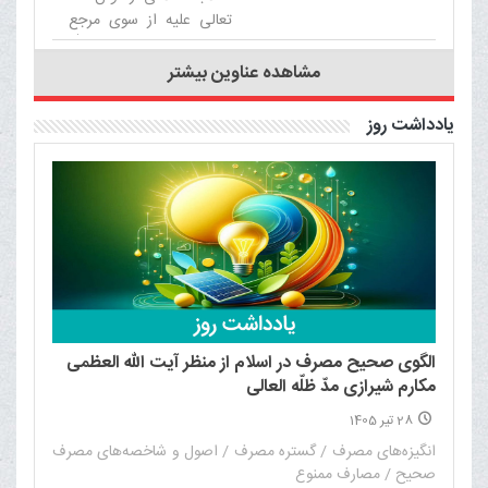
تعالی علیه از سوی مرجع
عالی‌قدر حضرت آیت الله
العظمی مکارم شیرازی
مشاهده عناوین بیشتر
دامت برکاته برگزار می‌شود.‌
یادداشت روز
الگوی صحیح مصرف در اسلام از منظر آیت الله العظمی
مکارم شیرازی مدّ ظلّه العالی
28 تیر 1405
انگیزه‌های مصرف / گستره مصرف / اصول و شاخصه‌های مصرف
صحیح / مصارف ممنوع‌