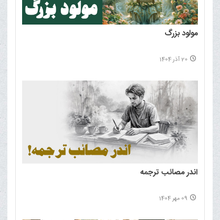
مولود بزرگ
20 آذر 1404
اندر مصائب ترجمه
09 مهر 1404