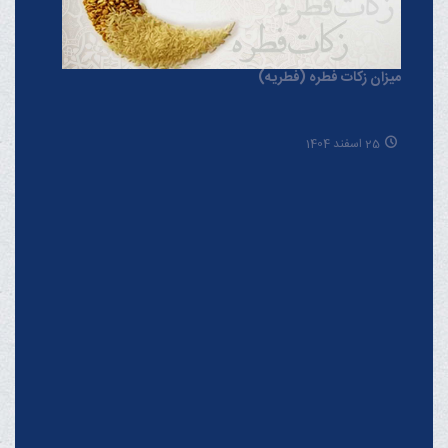
میزان زکات فطره (فطریه)
25 اسفند 1404