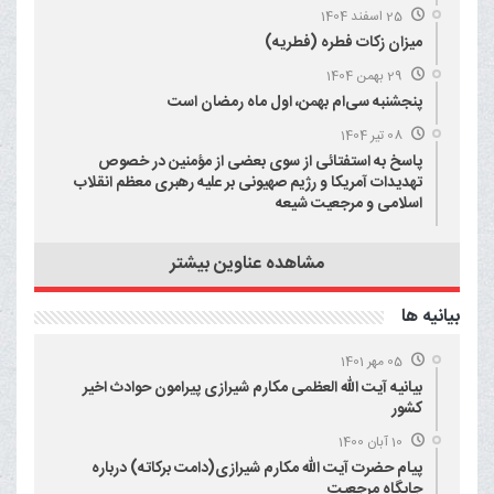
25 اسفند 1404
میزان زکات فطره (فطریه)
29 بهمن 1404
پنجشنبه سی‌ام بهمن، اول ماه رمضان است
08 تیر 1404
پاسخ به استفتائی از سوی بعضی از مؤمنین در خصوص
تهدیدات آمریکا و رژیم صهیونی بر علیه رهبری معظم انقلاب
اسلامی و مرجعیت شیعه
مشاهده عناوین بیشتر
بيانيه ها
05 مهر 1401
بیانیه آیت الله العظمی مکارم شیرازی پیرامون حوادث اخیر
کشور
10 آبان 1400
پیام حضرت آیت الله مکارم شیرازی(دامت برکاته) درباره
جایگاه مرجعیت