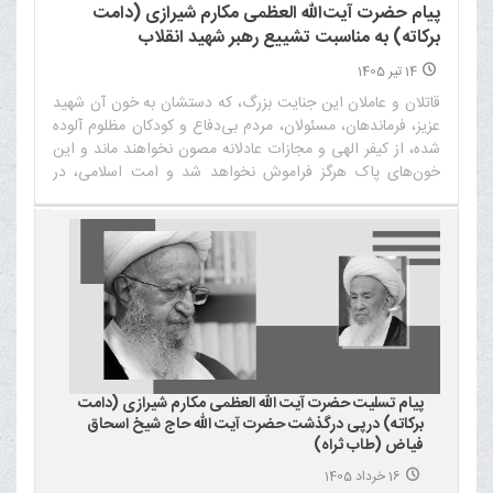
پیام حضرت آیت‌الله العظمی مکارم شیرازی (دامت
برکاته) به مناسبت تشییع رهبر شهید انقلاب
14 تیر 1405
قاتلان و عاملان این جنایت بزرگ، که دستشان به خون آن شهید
عزیز، فرماندهان، مسئولان، مردم بی‌دفاع و کودکان مظلوم آلوده
شده، از کیفر الهی و مجازات عادلانه مصون نخواهند ماند و این
خون‌های پاک هرگز فراموش نخواهد شد و امت اسلامی، در
چارچوب موازین شرع و قانون، وظیفه خود را در خونخواهی این
شهیدان دنبال خواهد کرد‌
پیام تسلیت حضرت آیت الله العظمی مکارم شیرازی (دامت
برکاته) درپی درگذشت حضرت آیت الله حاج شیخ اسحاق
فیاض (طاب ثراه)
16 خرداد 1405