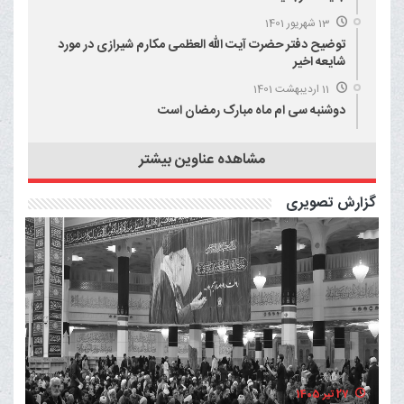
13 شهریور 1401
توضیح دفتر حضرت آیت الله العظمی مکارم شیرازی در مورد
شایعه اخیر
11 اردیبهشت 1401
دوشنبه سی ام ماه مبارک رمضان است
مشاهده عناوین بیشتر
گزارش تصویری
27 تیر 1405