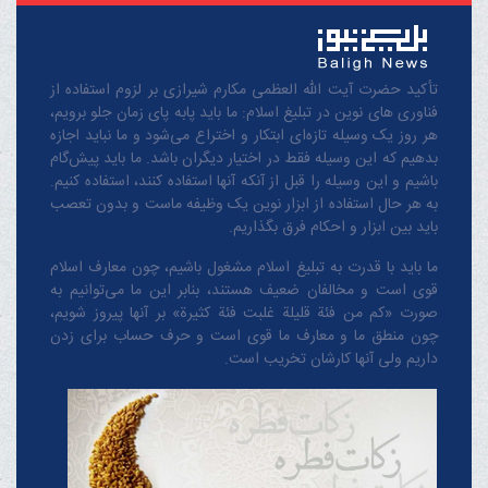
تأکید حضرت آیت الله العظمی مکارم شیرازی بر لزوم استفاده از
فناوری های نوین در تبلیغ اسلام: ما باید پابه پای زمان جلو برویم،
هر روز یک وسیله تازه‌ای ابتکار و اختراع می‌شود و ما نباید اجازه
بدهیم که این وسیله فقط در اختیار دیگران باشد. ما باید پیش‌گام
باشیم و این وسیله را قبل از آنکه آنها استفاده کنند، استفاده کنیم.
به هر حال استفاده از ابزار نوین یک وظیفه ماست و بدون تعصب
باید بین ابزار و احکام فرق بگذاریم.
ما باید با قدرت به تبلیغ اسلام مشغول باشیم، چون معارف اسلام
قوی است و مخالفان ضعیف هستند، بنابر این ما می‌توانیم به
صورت «کم من فئة قلیلة غلبت فئة کثیرة» بر آنها پیروز شویم،
چون منطق‌ ما و معارف ‌ما قوی است و حرف حساب برای زدن
داریم ولی آنها کارشان تخریب است.