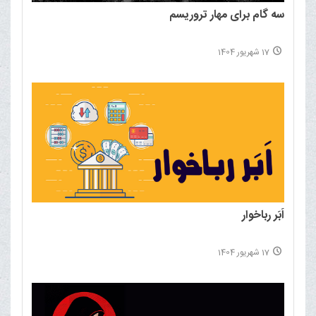
سه گام برای مهار تروریسم
17 شهریور 1404
اَبَر رباخوار
17 شهریور 1404