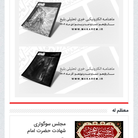
معظم له
مجلس سوگواری
شهادت حضرت امام
حسن مجتبی علیه