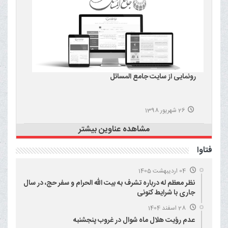
رونمایی از سایت جامع المسائل
26 شهریور 1398
مشاهده عناوین بیشتر
فتاوا
04 اردیبهشت 1405
نظر معظم له درباره تشرف به بیت الله الحرام و سفر حج، در سال
جاری با شرایط کنونی
28 اسفند 1404
عدم رؤیت هلال ماه شوال در غروب پنجشنبه