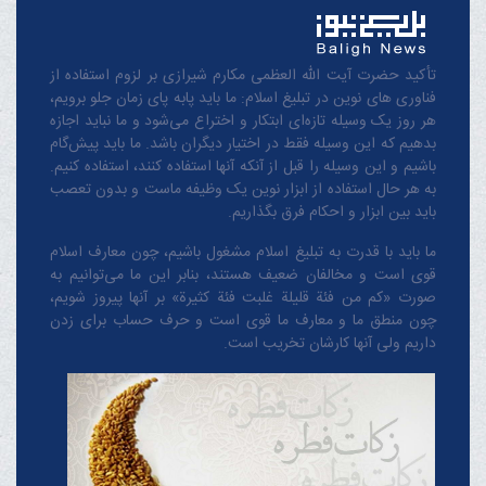
تأکید حضرت آیت الله العظمی مکارم شیرازی بر لزوم استفاده از
فناوری های نوین در تبلیغ اسلام: ما باید پابه پای زمان جلو برویم،
هر روز یک وسیله تازه‌ای ابتکار و اختراع می‌شود و ما نباید اجازه
بدهیم که این وسیله فقط در اختیار دیگران باشد. ما باید پیش‌گام
باشیم و این وسیله را قبل از آنکه آنها استفاده کنند، استفاده کنیم.
به هر حال استفاده از ابزار نوین یک وظیفه ماست و بدون تعصب
باید بین ابزار و احکام فرق بگذاریم.
ما باید با قدرت به تبلیغ اسلام مشغول باشیم، چون معارف اسلام
قوی است و مخالفان ضعیف هستند، بنابر این ما می‌توانیم به
صورت «کم من فئة قلیلة غلبت فئة کثیرة» بر آنها پیروز شویم،
چون منطق‌ ما و معارف ‌ما قوی است و حرف حساب برای زدن
داریم ولی آنها کارشان تخریب است.