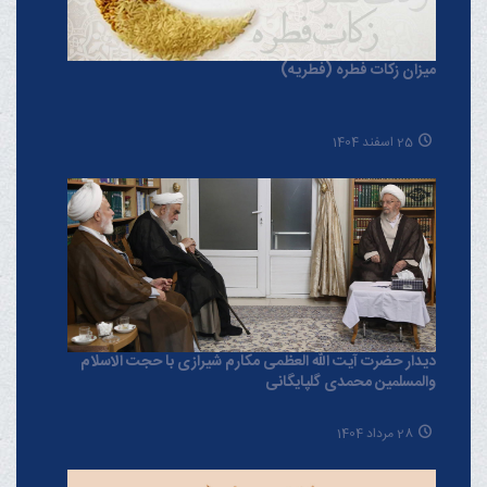
میزان زکات فطره (فطریه)
25 اسفند 1404
دیدار حضرت آیت الله العظمی مکارم شیرازی با حجت الاسلام
والمسلمین محمدی گلپایگانی
28 مرداد 1404