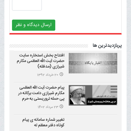
ارسال دیدگاه و نظر
پربازدیدترین ها
افتتاح بخش استخاره سایت
حضرت آیت الله العظمی مکارم
شیرازی (مدظله)
20 خرداد 1392
پیام حضرت آیت الله العظمی
مکارم شیرازی دامت برکاته در
پی حمله تروریستی به حرم
احمد بن موسی علیه السلام
23 مرداد 1402
(شاهچراغ)
تغییر شماره سامانه ی پیام
کوتاه دفتر معظم له