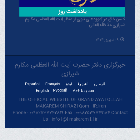
حُسن خلق در آموزه‌های نبوی از منظر آیت الله العظمی مکارم
شیرازی مدّ ظلّه العالی
19 شهریور 1404
خبرگزاری دفتر حضرت آیت الله العظمی مکارم
شیرازی
فارسـی
العربـیة
اردو
Français
Español
English
Русский
Azərbaycan
THE OFFICIAL WEBSITE OF GRAND AYATOLLAH
MAKAREM SHIRAZI Qom - IR.Iran.
Phone : 00982537742819 Fax : 00982537749184 Contact
Us : info [@] makarem [.] ir