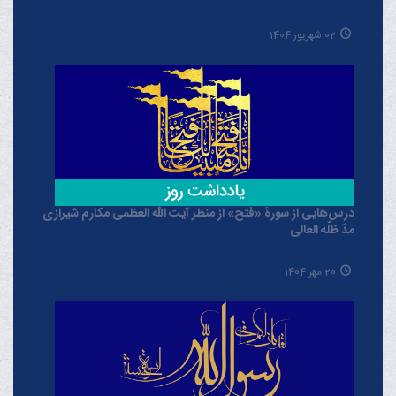
02 شهریور 1404
درس‌هایی از سورۀ «فتح» از منظر آیت الله العظمی مکارم شیرازی
مدّ ظلّه العالی
20 مهر 1404