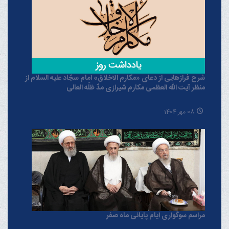
شرح فرازهایی از دعای «مکارم الاخلاق» امام سجّاد علیه السلام از
منظر آیت الله العظمی مکارم شیرازی مدّ ظلّه العالی
08 مهر 1404
مراسم سوگواری ایام پایانی ماه صفر