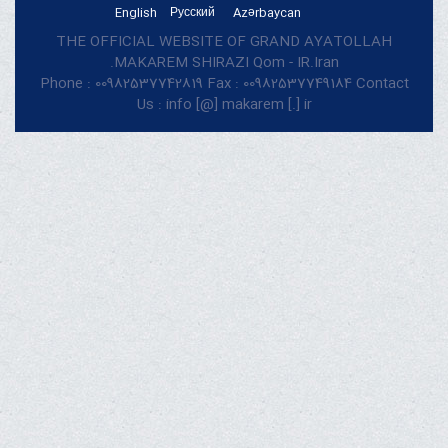
English
Русский
Azərbaycan
THE OFFICIAL WEBSITE OF GRAND AYATOLLAH
MAKAREM SHIRAZI Qom - IR.Iran.
Phone : 00982537742819 Fax : 00982537749184 Contact
Us : info [@] makarem [.] ir