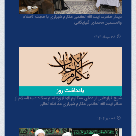
دیدار حضرت آیت الله العظمی مکارم شیرازی با حجت الاسلام
والمسلمین محمدی گلپایگانی
28 مرداد 1404
شرح فرازهایی از دعای «مکارم الاخلاق» امام سجّاد علیه السلام از
منظر آیت الله العظمی مکارم شیرازی مدّ ظلّه العالی
08 مهر 1404