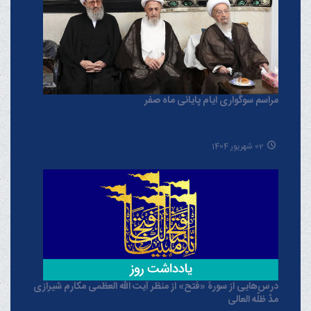
مراسم سوگواری ایام پایانی ماه صفر
02 شهریور 1404
درس‌هایی از سورۀ «فتح» از منظر آیت الله العظمی مکارم شیرازی
مدّ ظلّه العالی