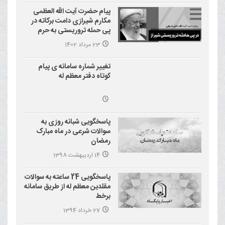
پیام حضرت آیت الله العظمی
مکارم شیرازی دامت برکاته در
پی حمله تروریستی به حرم
احمد بن موسی علیه السلام
23 مرداد 1402
(شاهچراغ)
تغییر شماره سامانه ی پیام
کوتاه دفتر معظم له
پاسخگویی شبانه روزی به
سوالات شرعی در ماه مبارک
رمضان
14 اردیبهشت 1398
پاسخگویی 24 ساعته به سوالات
مقلدین معظم له از طریق سامانه
برخط
27 خرداد 1394