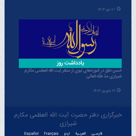
20 مهر 1404
حُسن خلق در آموزه‌های نبوی از منظر آیت الله العظمی مکارم
شیرازی مدّ ظلّه العالی
19 شهریور 1404
خبرگزاری دفتر حضرت آیت الله العظمی مکارم
شیرازی
فارسـی
العربـیة
اردو
Français
Español