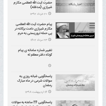
حضرت آیت الله العظمی مکارم
شیرازی (مدظله)
20 خرداد 1392
پیام حضرت آیت الله العظمی
مکارم شیرازی دامت برکاته در
پی حمله تروریستی به حرم
احمد بن موسی علیه السلام
23 مرداد 1402
(شاهچراغ)
تغییر شماره سامانه ی پیام
کوتاه دفتر معظم له
پاسخگویی شبانه روزی به
سوالات شرعی در ماه مبارک
رمضان
14 اردیبهشت 1398
پاسخگویی 24 ساعته به سوالات