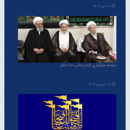
08 مهر 1404
مراسم سوگواری ایام پایانی ماه صفر
02 شهریور 1404