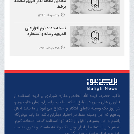
مقلدین معظم له از طریق سامانه
برخط
27 خرداد 1394
نسخه جدید نرم افزارهای
اندروید رساله و استخاره
25 خرداد 1394
تأکید حضرت آیت الله العظمی مکارم شیرازی بر لزوم استفاده از
فناوری های نوین در تبلیغ اسلام: ما باید پابه پای زمان جلو برویم،
هر روز یک وسیله تازه‌ای ابتکار و اختراع می‌شود و ما نباید اجازه
بدهیم که این وسیله فقط در اختیار دیگران باشد. ما باید پیش‌گام
باشیم و این وسیله را قبل از آنکه آنها استفاده کنند، استفاده کنیم.
به هر حال استفاده از ابزار نوین یک وظیفه ماست و بدون تعصب
باید بین ابزار و احکام فرق بگذاریم.