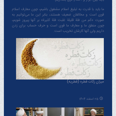
ما باید با قدرت به تبلیغ اسلام مشغول باشیم، چون معارف اسلام
قوی است و مخالفان ضعیف هستند، بنابر این ما می‌توانیم به
صورت «کم من فئة قلیلة غلبت فئة کثیرة» بر آنها پیروز شویم،
چون منطق‌ ما و معارف ‌ما قوی است و حرف حساب برای زدن
داریم ولی آنها کارشان تخریب است.
میزان زکات فطره (فطریه)
25 اسفند 1404