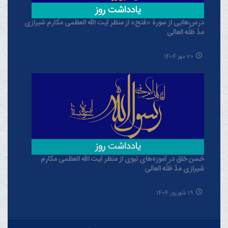
درس‌هایی از سورۀ «فتح» از منظر آیت الله العظمی مکارم شیرازی
مدّ ظلّه العالی
20 مهر 1404
حُسن خلق در آموزه‌های نبوی از منظر آیت الله العظمی مکارم
شیرازی مدّ ظلّه العالی
19 شهریور 1404