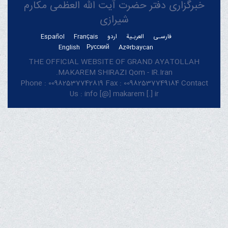
خبرگزاری دفتر حضرت آیت الله العظمی مکارم
شیرازی
فارسـی
العربـیة
اردو
Français
Español
English
Русский
Azərbaycan
THE OFFICIAL WEBSITE OF GRAND AYATOLLAH
MAKAREM SHIRAZI Qom - IR.Iran.
Phone : 00982537742819 Fax : 00982537749184 Contact
Us : info [@] makarem [.] ir