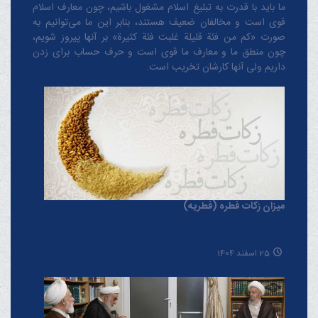
ما باید با قدرت به تبلیغ اسلام مشغول باشیم، چون معارف اسلام
قوی است و مخالفان ضعیف هستند، بنابر این ما می‌توانیم به
صورت «کم من فئة قلیلة غلبت فئة کثیرة» بر آنها پیروز شویم،
چون منطق‌ ما و معارف ‌ما قوی است و حرف حساب برای زدن
داریم ولی آنها کارشان تخریب است.
میزان زکات فطره (فطریه)
25 اسفند 1404