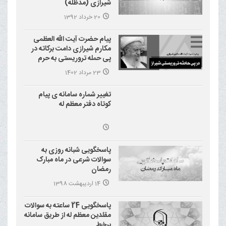
شیرازی (مدظله)
20 خرداد 1392
پیام حضرت آیت الله العظمی
مکارم شیرازی دامت برکاته در
پی حمله تروریستی به حرم
احمد بن موسی علیه السلام
23 مرداد 1402
(شاهچراغ)
تغییر شماره سامانه ی پیام
کوتاه دفتر معظم له
پاسخگویی شبانه روزی به
سوالات شرعی در ماه مبارک
رمضان
14 اردیبهشت 1398
پاسخگویی 24 ساعته به سوالات
مقلدین معظم له از طریق سامانه
برخط