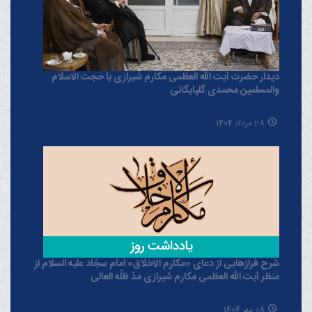
دیدار حضرت آیت الله العظمی مکارم شیرازی با حجت الاسلام
والمسلمین محمدی گلپایگانی
28 مرداد 1404
شرح فرازهایی از دعای «مکارم الاخلاق» امام سجّاد علیه السلام از
منظر آیت الله العظمی مکارم شیرازی مدّ ظلّه العالی
08 مهر 1404