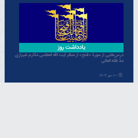
درس‌هایی از سورۀ «فتح» از منظر آیت الله العظمی مکارم شیرازی
مدّ ظلّه العالی
20 مهر 1404
حُسن خلق در آموزه‌های نبوی از منظر آیت الله العظمی مکارم