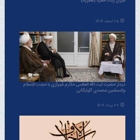
میزان زکات فطره (فطریه)
25 اسفند 1404
دیدار حضرت آیت الله العظمی مکارم شیرازی با حجت الاسلام
والمسلمین محمدی گلپایگانی
28 مرداد 1404