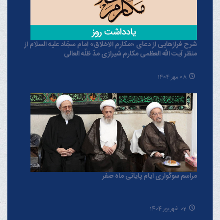
شرح فرازهایی از دعای «مکارم الاخلاق» امام سجّاد علیه السلام از
منظر آیت الله العظمی مکارم شیرازی مدّ ظلّه العالی
08 مهر 1404
مراسم سوگواری ایام پایانی ماه صفر
02 شهریور 1404