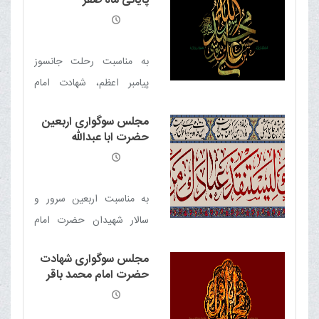
پایانی ماه صفر
مکارم شیرازی برگزار خواهد
شد‌
به مناسبت رحلت جانسوز
پیامبر اعظم، شهادت امام
حسن مجتبی و شهادت امام
مجلس سوگواری اربعین
علی بن موسی الرضا علیهم
حضرت ابا عبدالله
السلام مجلس سوگواری
الحسین علیه السلام
برقرار است
به مناسبت اربعین سرور و
سالار شهیدان حضرت امام
حسین علیه السلام مجلس
مجلس سوگواری شهادت
سوگواری با حضور حضرت
حضرت امام محمد باقر
آیت الله العظمی مکارم
علیه السلام
شیرازی در دفتر معظم له