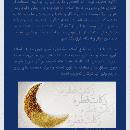
تأکید حضرت آیت الله العظمی مکارم شیرازی بر لزوم استفاده از
فناوری های نوین در تبلیغ اسلام: ما باید پابه پای زمان جلو برویم،
هر روز یک وسیله تازه‌ای ابتکار و اختراع می‌شود و ما نباید اجازه
بدهیم که این وسیله فقط در اختیار دیگران باشد. ما باید پیش‌گام
باشیم و این وسیله را قبل از آنکه آنها استفاده کنند، استفاده کنیم.
به هر حال استفاده از ابزار نوین یک وظیفه ماست و بدون تعصب
باید بین ابزار و احکام فرق بگذاریم.
ما باید با قدرت به تبلیغ اسلام مشغول باشیم، چون معارف اسلام
قوی است و مخالفان ضعیف هستند، بنابر این ما می‌توانیم به
صورت «کم من فئة قلیلة غلبت فئة کثیرة» بر آنها پیروز شویم،
چون منطق‌ ما و معارف ‌ما قوی است و حرف حساب برای زدن
داریم ولی آنها کارشان تخریب است.