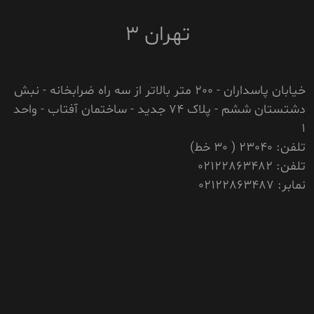
تهران 3
خیابان پاسداران - 200 متر بالاتر از سه راه ضرابخانه - نبش
دشتستان ششم - پلاک 74 جدید - ساختمان آفتاب - واحد
1
تلفن: 23040 ( 30 خط)
تلفن: 02122863482
نمابر: 02122863487