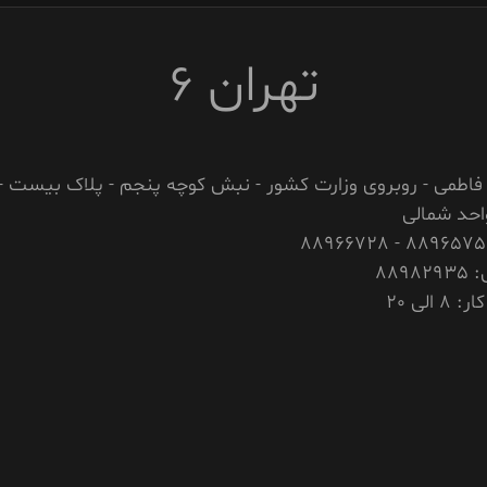
تهران 6
فاطمی - روبروی وزارت کشور - نبش کوچه پنجم - پلاک بیست -
احد شمالی
889
 الی 20