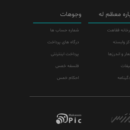
اره معظم له
وجوهات
رخانه فقاهت
شماره حساب ها
کز وابسته
درگاه های پرداخت
ار و اندرزها
پرداخت اینترنتی
یفات
فلسفه خمس
گینامه
احکام خمس