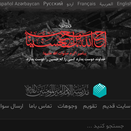
Englis
العربـیة
Français
اردو
Русский
Azərbaycan
spañol
سایت قدیم
تقویم
وجوهات
تماس باما
ارسال سوا