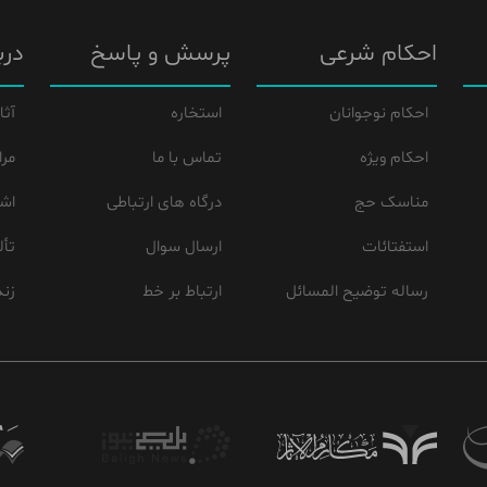
احکام شرعی
پرسش و پاسخ
درب
احکام نوجوانان
استخاره
آثا
احکام ویژه
تماس با ما
مرا
مناسک حج
درگاه های ارتباطی
اشع
استفتائات
ارسال سوال
تأل
رساله توضیح المسائل
ارتباط بر خط
زند