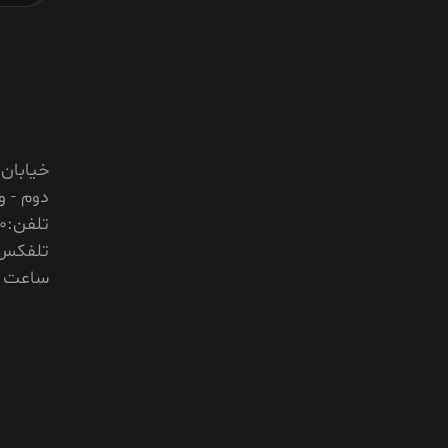
خیابان 
دوم - و
تلفن:88965750 - 88966728
تلفکس: 82935
ساعت کار: 8