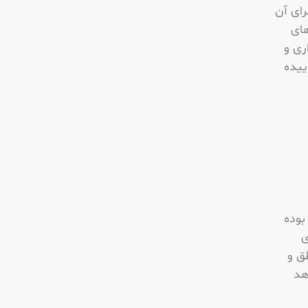
رای آن
های
ری و
ییده
بوده
ى
ق و
هد