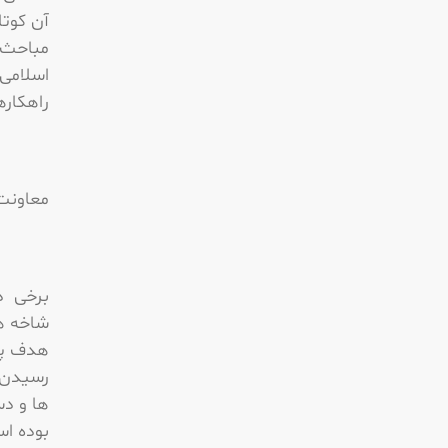
آن کوتا
مباحث ا
اسلامی 
راهکاره
معاونت
برخی دی
شاخه ها
هدف پیا
رسیدن ب
ها و د
بوده ا