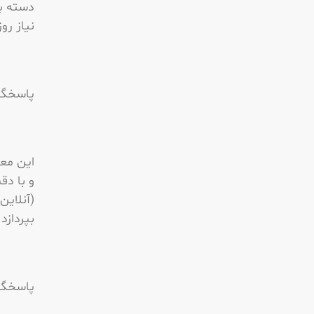
دسته بن
نیاز رو
پاسخگو
این معا
و با دق
(آنلاین
بپردازد.
پاسخگو