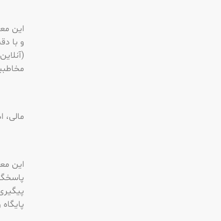
این معا
و با دق
(آنلاین
مخاطبین
مالی، ا
این مع
پاسخگو
پیگیری
پایگاه و