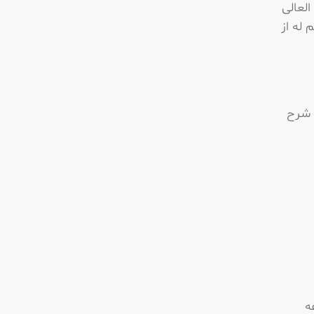
لعالی
له از
 شرح
ه