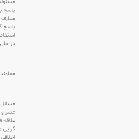
مسئولی
پاسخ به
معارف ا
پاسخ گو
استفاد
در حال 
معاونت
مسائل ا
عصر و ز
علاقه ف
گرایی ه
اخلاقى 