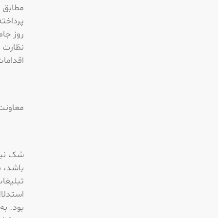
مطابق ب
پرداخته
روز جا
نظارت ف
اقدامات
معاونت
شک نیست
باشد، ب
تبلیغات
استدلال
بود. به