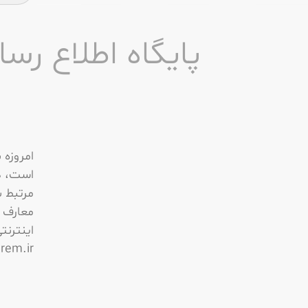
پایگاه اطلاع رس
امروزه 
است، در
مرتبط ب
معارف ا
اينترنتي makarem.ir نمود
rem.ir