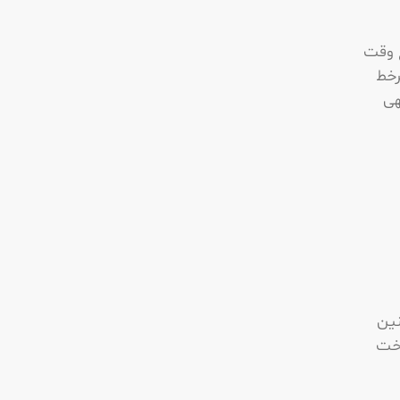
ع وقت
رخط
هی
نین
اخت