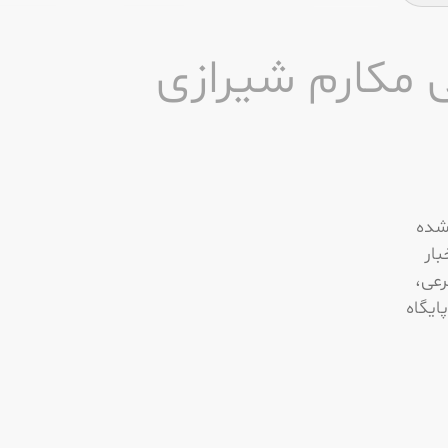
ی مکارم شیرازی
 شده
ار
رعى،
ايگاه