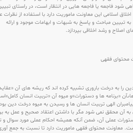
هى شود فاجعه یا فاجعه هایى در انتظار است، در راستای تبیی
خلاق اسلامی این معاونت ماموریت دارد با استفاده از نظرات ع
به تبیین مباحث و پاسخ به شبهات و ابهامات موجود و ارائه
ای اصلاح و رشد اخلاقی بپردازد.
 محتوای فقهی
ن را به درخت بارورى تشبیه کرده اند که ریشه هاى آن «عقاید
ىآن «برنامه ها و دستورات»و میوه آن «تربیت انسان کامل»اس
مبران الهی تربیت انسان ها و رسیدن به میوه درخت دین بوده
ه آن محقق نمی شود مگر با داشتن اعتقاد صحیح و عمل به برن
ستورات عملی آن، ضمن آنکه همیشه احکام عملی مورد سوال و ت
ست. معاونت محتوای فقهی ماموریت دارد تا نسبت به جمع آوری