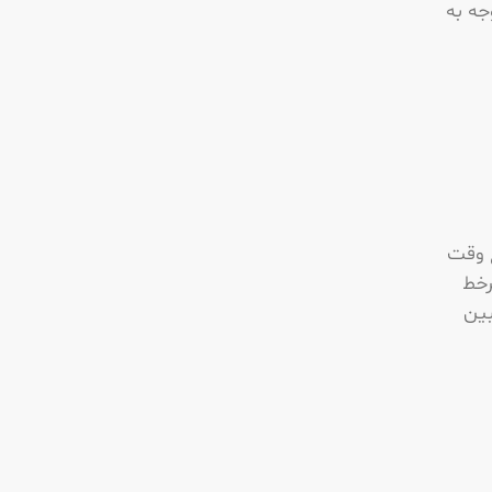
جه به
ع وقت
رخط
بین