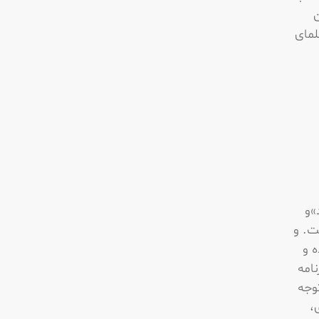
ن
لمای
»و
ت. و
 و
امه
وجه
،