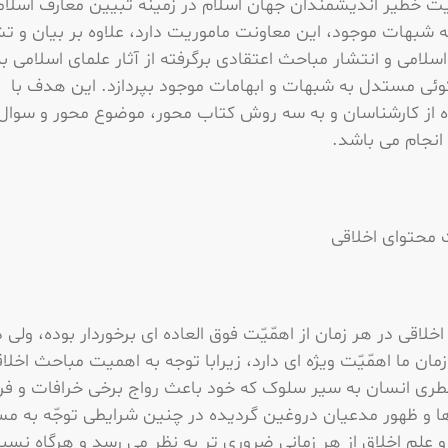
ت خطیر اندیشمندان جهان اسلام در زمینه تبیین معارف اسلام
 شبهات موجود، این معاونت ماموریت دارد، علاوه بر بیان و ت
سلامی و انتشار مباحث اعتقادی برگرفته از آثار علمای اسلامی به
ئی مستدل به شبهات و ابهامات موجود بپردازد. این هدف با
ه از کارشناسان و به سه روش کتاب محور، موضوع محور و سوال
انجام می باشد.
 محتوای اخلاقی
خلاقى در هر زمان از اهمّیّت فوق العاده اى برخوردار بوده، ولى د
مان ما اهمّیّت ویژه اى دارد، زیرابا توجه به اهمیت مباحث اخلا
طری انسان به سیر سلوک که خود باعث رواج برخی خرافات و فر
ا و ظهور مدعیان دروغین گردیده در چنین شرایطى توجّه به مس
و علم اخلاق از هر زمانى ضرورى تر به نظر مى رسد و هرگاه نسب