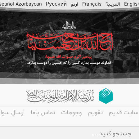
Englis
العربـیة
Français
اردو
Русский
Azərbaycan
spañol
سایت قدیم
تقویم
وجوهات
تماس باما
ارسال سوا