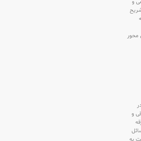
ی و
شریح
 محور
ر
قی و
قه
ائل
ت به