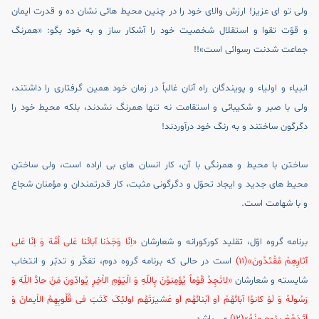
ولى تو اى عزيز! ارزش والاى خود را در چنين محيط هائى نشان ده و قدرت ايمان
و قوّت تقوا و استقلال شخصيت خود را آشکار ساز و به خود بگو: «همرنگ
جماعت شدنت رسوائى است»!!
انبياء و اولياء و پويندگان راه آنان غالباً در زمان خود همين گرفتارى را داشتند،
ولى با صبر و شکيبائى و استقامت نه تنها همرنگ نشدند، بلکه محيط خود را
دگرگون ساختند و به رنگ خود درآوردند!
ساختن با محيط و همرنگى با آن، کار انسان هاى بى اراده است، ولى ساختن
محيط هاى جديد و ايجاد تحوّل و دگرگونى مثبت، کار قدرتمندان و مؤمنان شجاع
و با شهامت است.
برنامه گروه اوّل، تقليد کورکورانه و شعارشان
«اِنّا وَجَدْنا آبائَنا عَلى اُمَّة وَ اِنّا عَلى
آثارِهِمْ مُقْتَدُونَ»(11)
است در حالى که برنامه گروه دوم، تفکّر و تدبّر و انتخاب
شايسته و شعارشان
«لاتَجِدُ قَوْماً يُؤمِنوُنَ بِاللّهِ وَ الْيَوْمِ الاْخِرِ يُوادّونَ مَنْ حادَّ اللّهَ وَ
رَسُولَهُ وَ لَوْ کانوُا آبائَهُمْ اَو اَبْنائَهُم اَو عَشيرَتَهُم اولئِکَ کَتَبَ فى قُلُوبِهِمُ الاْيمانَ وَ