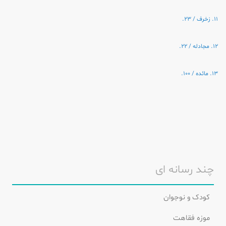
11. زخرف / 23.
12. مجادله / 22.
13. مائده / 100.
چند رسانه ای
کودک و نوجوان
موزه فقاهت