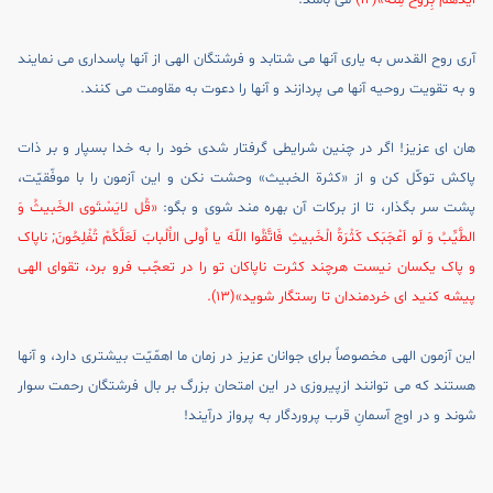
اَيَّدَهُمْ بِرُوح مِنْهُ»(12)
مى باشد.
آرى روح القدس به يارى آنها مى شتابد و فرشتگان الهى از آنها پاسدارى مى نمايند
و به تقويت روحيه آنها مى پردازند و آنها را دعوت به مقاومت مى کنند.
هان اى عزيز! اگر در چنين شرايطى گرفتار شدى خود را به خدا بسپار و بر ذات
پاکش توکّل کن و از «کثرة الخبيث» وحشت نکن و اين آزمون را با موفّقيّت،
پشت سر بگذار، تا از برکات آن بهره مند شوى و بگو:
«قُل لايَسْتَوى الخَبيثُ وَ
الطَّيِّبُ وَ لَو اَعْجَبَک کَثْرَةُ الْخَبيثِ فَاتَّقُوا اللّهَ يا اُولى الاَْلْبابَ لَعَلَّکُمْ تُفْلِحُونَ; ناپاک
و پاک يکسان نيست هرچند کثرت ناپاکان تو را در تعجّب فرو برد، تقواى الهى
پيشه کنيد اى خردمندان تا رستگار شويد»(13).
اين آزمون الهى مخصوصاً براى جوانان عزيز در زمان ما اهمّيّت بيشترى دارد، و آنها
هستند که مى توانند ازپيروزى در اين امتحان بزرگ بر بال فرشتگان رحمت سوار
شوند و در اوج آسمانِ قرب پروردگار به پرواز درآيند!