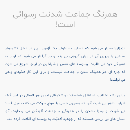
همرنگ جماعت شدنت رسوائى
است!
عزيزان! بسيار مى شود که انسان، به عنوان يک آزمون الهى در داخل کشورهاى
اسلامى يا بيرون آن در ميان گروهى بى بند و بار گرفتار مى شود که او را به
همرنگى خود مى طلبند، وسوسه هاى نفس و شياطين در اينجا شروع مى شود،
که چاره اى جز همرنگ شدن با جماعت نيست، و براى اين کار عذرهاى واهى
مى تراشد!
ميزان رشد اخلاقى، استقلال شخصيّت و شکوفائى ايمان هر انسانى در اين گونه
شرايط ظاهر مى شود، آنها که همچون خسى با امواج حرکت مى کنند، غرق فساد
مى شوند، و رسوا نشدن را در همرنگى با جماعت آلودگان مى پندارند، آنها
انسان هاى بى ارزشى هستند که از جوهره آدميّت به پوسته اى قناعت کرده اند.