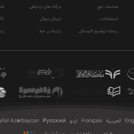
مناسک حج
درگاه های ارتباطی
اشع
استفتائات
ارسال سوال
تأل
رساله توضیح المسائل
ارتباط بر خط
زند
Eng
العربـیة
Français
اردو
Русский
Azərbaycan
añol
طراحی ، برنامه نویسی و پشتیبانی
C
T
I
M