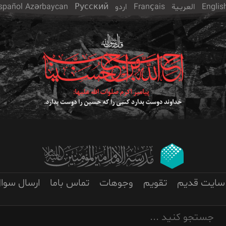
Englis
العربـیة
Français
اردو
Русский
Azərbaycan
spañol
سایت قدیم
تقویم
وجوهات
تماس باما
ارسال سوا