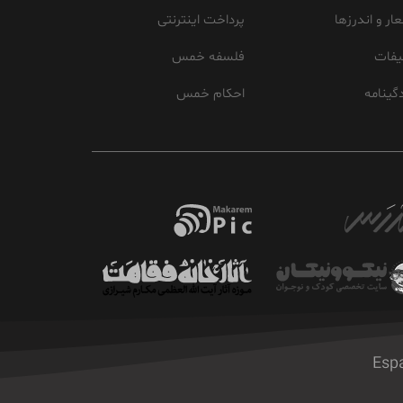
ار و اندرزها
پرداخت اینترنتی
یفات
فلسفه خمس
گینامه
احکام خمس
Esp