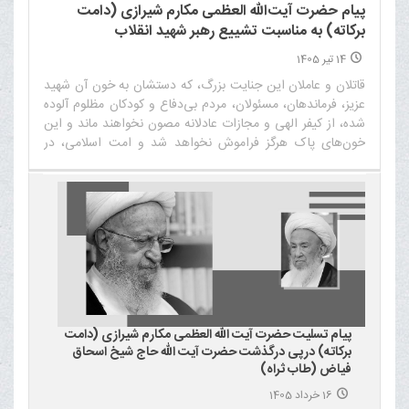
پیام حضرت آیت‌الله العظمی مکارم شیرازی (دامت
برکاته) به مناسبت تشییع رهبر شهید انقلاب
14 تیر 1405
قاتلان و عاملان این جنایت بزرگ، که دستشان به خون آن شهید
عزیز، فرماندهان، مسئولان، مردم بی‌دفاع و کودکان مظلوم آلوده
شده، از کیفر الهی و مجازات عادلانه مصون نخواهند ماند و این
خون‌های پاک هرگز فراموش نخواهد شد و امت اسلامی، در
چارچوب موازین شرع و قانون، وظیفه خود را در خونخواهی این
شهیدان دنبال خواهد کرد‌
پیام تسلیت حضرت آیت الله العظمی مکارم شیرازی (دامت
برکاته) درپی درگذشت حضرت آیت الله حاج شیخ اسحاق
فیاض (طاب ثراه)
16 خرداد 1405