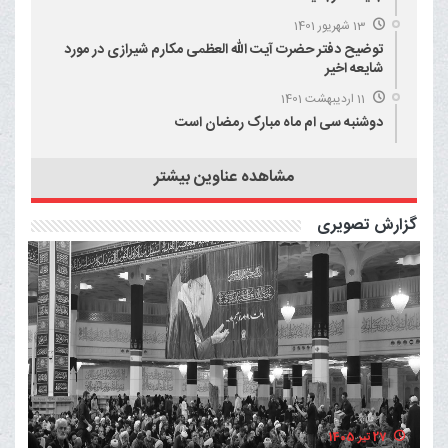
13 شهریور 1401
توضیح دفتر حضرت آیت الله العظمی مکارم شیرازی در مورد
شایعه اخیر
11 اردیبهشت 1401
دوشنبه سی ام ماه مبارک رمضان است
مشاهده عناوین بیشتر
گزارش تصویری
27 تیر 1405