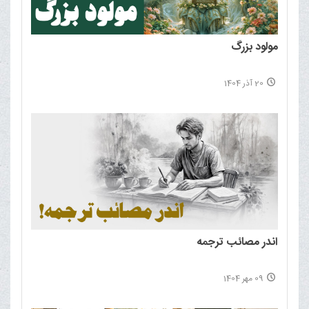
مولود بزرگ
20 آذر 1404
اندر مصائب ترجمه
09 مهر 1404