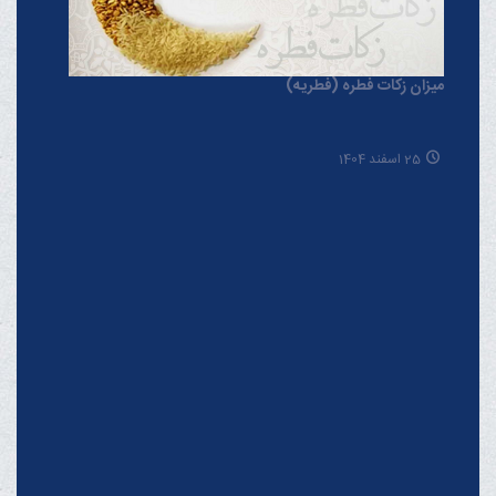
میزان زکات فطره (فطریه)
25 اسفند 1404