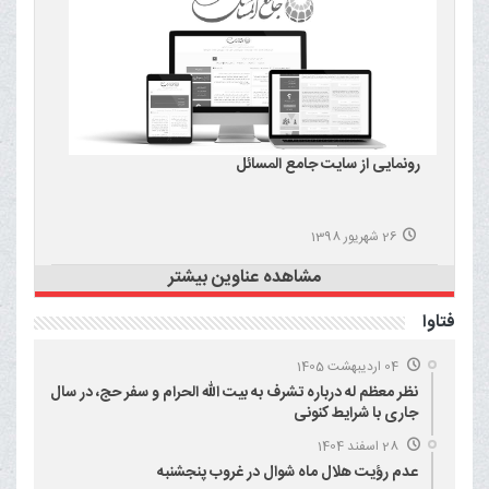
رونمایی از سایت جامع المسائل
26 شهریور 1398
مشاهده عناوین بیشتر
فتاوا
04 اردیبهشت 1405
نظر معظم له درباره تشرف به بیت الله الحرام و سفر حج، در سال
جاری با شرایط کنونی
28 اسفند 1404
عدم رؤیت هلال ماه شوال در غروب پنجشنبه