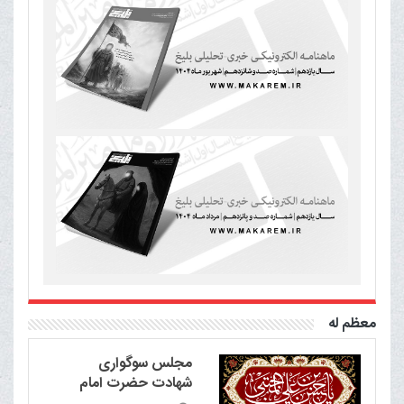
معظم له
مجلس سوگواری
شهادت حضرت امام
حسن مجتبی علیه