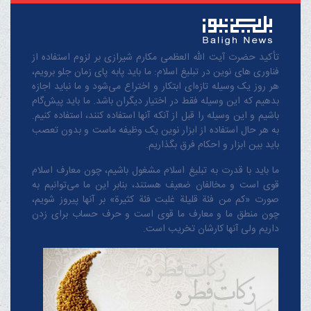
تأکید حضرت آیت الله العظمی مکارم شیرازی بر لزوم استفاده از
فناوری های نوین در تبلیغ اسلام: ما باید پابه پای زمان جلو برویم،
هر روز یک وسیله تازه‌ای ابتکار و اختراع می‌شود و ما نباید اجازه
بدهیم که این وسیله فقط در اختیار دیگران باشد. ما باید پیش‌گام
باشیم و این وسیله را قبل از آنکه آنها استفاده کنند، استفاده کنیم.
به هر حال استفاده از ابزار نوین یک وظیفه ماست و بدون تعصب
باید بین ابزار و احکام فرق بگذاریم.
ما باید با قدرت به تبلیغ اسلام مشغول باشیم، چون معارف اسلام
قوی است و مخالفان ضعیف هستند، بنابر این ما می‌توانیم به
صورت «کم من فئة قلیلة غلبت فئة کثیرة» بر آنها پیروز شویم،
چون منطق‌ ما و معارف ‌ما قوی است و حرف حساب برای زدن
داریم ولی آنها کارشان تخریب است.