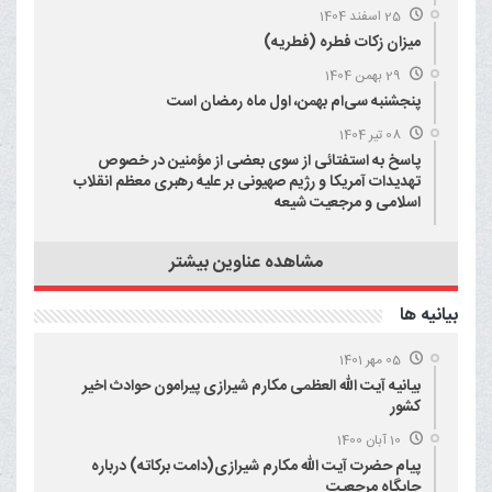
25 اسفند 1404
میزان زکات فطره (فطریه)
29 بهمن 1404
پنجشنبه سی‌ام بهمن، اول ماه رمضان است
08 تیر 1404
پاسخ به استفتائی از سوی بعضی از مؤمنین در خصوص
تهدیدات آمریکا و رژیم صهیونی بر علیه رهبری معظم انقلاب
اسلامی و مرجعیت شیعه
مشاهده عناوین بیشتر
بيانيه ها
05 مهر 1401
بیانیه آیت الله العظمی مکارم شیرازی پیرامون حوادث اخیر
کشور
10 آبان 1400
پیام حضرت آیت الله مکارم شیرازی(دامت برکاته) درباره
جایگاه مرجعیت