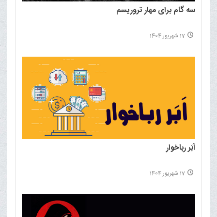
سه گام برای مهار تروریسم
17 شهریور 1404
اَبَر رباخوار
17 شهریور 1404