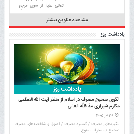
تعالی علیه از سوی مرجع
عالی‌قدر حضرت آیت الله
العظمی مکارم شیرازی
مشاهده عناوین بیشتر
دامت برکاته برگزار می‌شود.‌
یادداشت روز
الگوی صحیح مصرف در اسلام از منظر آیت الله العظمی
مکارم شیرازی مدّ ظلّه العالی
28 تیر 1405
انگیزه‌های مصرف / گستره مصرف / اصول و شاخصه‌های مصرف
صحیح / مصارف ممنوع‌