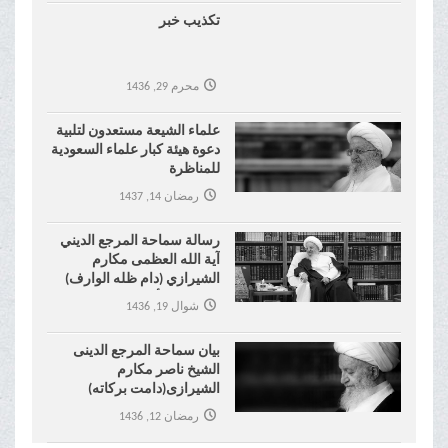
تكذيب خبر
محرم 29, 1436
علماء الشيعة مستعدون لتلبية
دعوة هيئة كبار علماء السعودية
للمناظرة
رمضان 14, 1437
رسالة سماحة المرجع الديني
آية الله العظمى مكارم
الشيرازي (دام ظله الوارف)
إلى شيخ الأزهر
شوال 19, 1436
بیان سماحة المرجع الدینی
الشیخ ناصر مکارم
الشیرازی(دامت برکاته)
بمناسبة التفجیر الاجرامي في
رمضان 12, 1436
مسجد الإمام الصادق في
الکویت