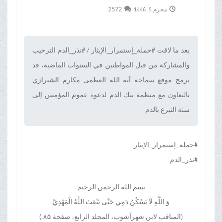
2572
محرم 5, 1446
بعد ما لاقت #حملة_إستمرار_الإيثار / #نذر_الدم الترحيب
والمشاركة من قبل المواطنین في السنوات الماضية، قد
برمج موقع سماحة آیة الله العظمی مکارم الشیرازي‌
بالتعاون مع منظمة بنك الدم لدعوة عموم المؤمنین إلى
سنة التبرع بالدم‌
#حملة_إستمرار_الإيثار
#نذر_الدم
بسم الله الرحمن الرحیم
وَ اللَّهِ لَا يَسْكُنُ دَمِي حَتَّى يَبْعَثَ اللَّهُ الْمَهْدِيَّ
(المناقب لابن شهرآشوب، المجلد الرابع، صفحة ۸۵.)