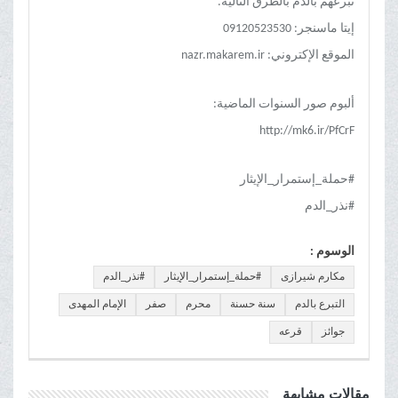
تبرعهم بالدم بالطرق التالية.
إيتا ماسنجر: 09120523530
الموقع الإكتروني: nazr.makarem.ir
ألبوم صور السنوات الماضية:
http://mk6.ir/PfCrF
#حملة_إستمرار_الإيثار
#نذر_الدم
الوسوم :
مکارم شیرازی
#حملة_إستمرار_الإيثار
#نذر_الدم
التبرع بالدم
سنة حسنة
محرم
صفر
الإمام المهدی
جوائز
قرعه
مقالات مشابهة