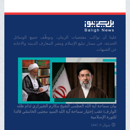
علينا أن نواكب مقتضيات الزمان، ونوظّف جميع الوسائل
الحديثة، في مسار تبليغ الإسلام ونشر المعارف الدينية والاجابة
عن الشبهات.
بیان سماحة آیة الله العظمی الشیخ مکارم الشیرازي (دام ظله
الوارف) عقب إختیار سماحة آیة الله السید مجتبی الخامنئي قائدا
للثورة الإسلامیة
شوال 9, 1447