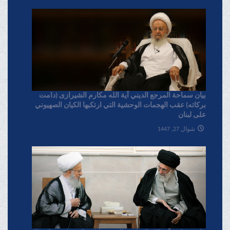
بیان سماحة المرجع الدیني آية الله مکارم الشیرازی (دامت
برکاته) عقب الهجمات الوحشية التي ارتکبها الکيان الصهیوني
علی لبنان
شوال 27, 1447