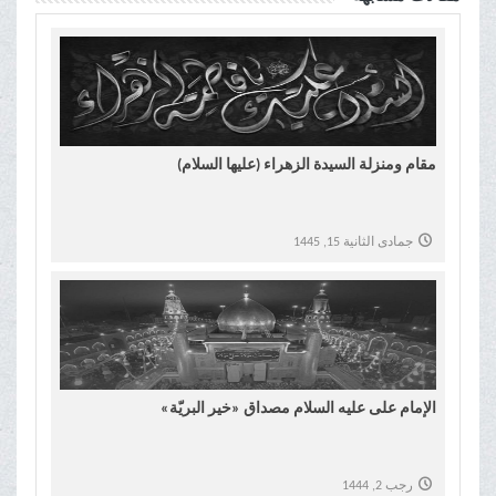
مقام ومنزلة السیدة الزهراء (علیها السلام)
جمادى الثانية 15, 1445
الإمام علی علیه السلام مصداق «خیر البریّة»
رجب 2, 1444