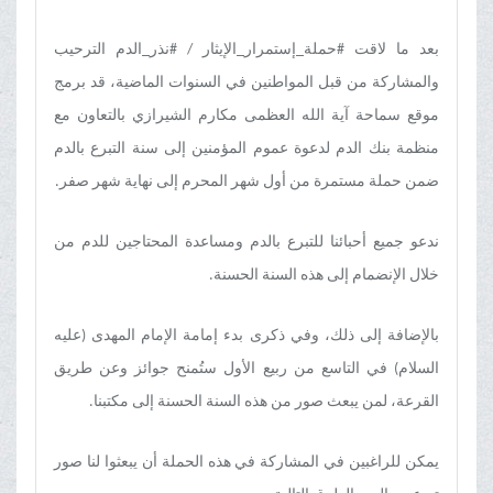
بعد ما لاقت #حملة_إستمرار_الإيثار / #نذر_الدم الترحيب
والمشاركة من قبل المواطنین في السنوات الماضية، قد برمج
موقع سماحة آیة الله العظمی مکارم الشیرازي‌ بالتعاون مع
منظمة بنك الدم لدعوة عموم المؤمنین إلى سنة التبرع بالدم
ضمن حملة مستمرة من أول شهر المحرم إلى نهاية شهر صفر.
ندعو جميع أحبائنا للتبرع بالدم ومساعدة المحتاجین للدم من
خلال الإنضمام إلی هذه السنة الحسنة.
بالإضافة إلى ذلك، وفي ذكرى بدء إمامة الإمام المهدی (علیه
السلام) في التاسع من ربیع الأول ستُمنح جوائز وعن طریق
القرعة، لمن یبعث صور من هذه السنة الحسنة إلی مکتبنا.
يمكن للراغبين في المشاركة في هذه الحملة أن يبعثوا لنا صور