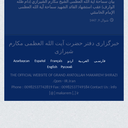
بیان سماحة آیة الله العظمی الشیخ مکارم الشیرازي (دام ظله
الوارف) عقب استشهاد القائد الشهید سماحة آیة الله العظمی
الإمام الخامنئي
شوال 9, 1447
خبرگزاری دفتر حضرت آیت الله العظمی مکارم
شیرازی
فارسـی
العربـیة
اردو
Français
Español
Azərbaycan
English
Русский
THE OFFICIAL WEBSITE OF GRAND AYATOLLAH MAKAREM SHIRAZI
Qom - IR.Iran.
Phone : 00982537742819 Fax : 00982537749184 Contact Us : info
[@] makarem [.] ir