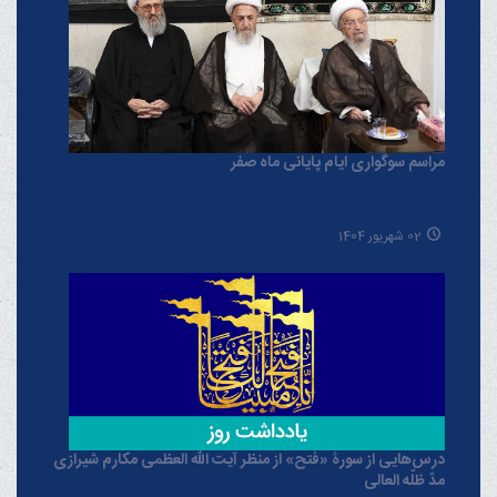
مراسم سوگواری ایام پایانی ماه صفر
02 شهریور 1404
درس‌هایی از سورۀ «فتح» از منظر آیت الله العظمی مکارم شیرازی
مدّ ظلّه العالی