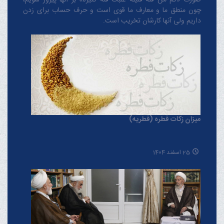
صورت «کم من فئة قلیلة غلبت فئة کثیرة» بر آنها پیروز شویم،
چون منطق‌ ما و معارف ‌ما قوی است و حرف حساب برای زدن
داریم ولی آنها کارشان تخریب است.
میزان زکات فطره (فطریه)
25 اسفند 1404