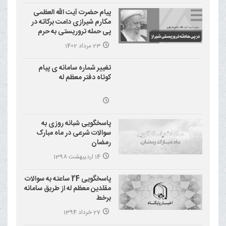
پیام حضرت آیت الله العظمی
مکارم شیرازی دامت برکاته در
پی حمله تروریستی به حرم
احمد بن موسی علیه السلام
23 مرداد 1402
(شاهچراغ)
تغییر شماره سامانه ی پیام
کوتاه دفتر معظم له
پاسخگویی شبانه روزی به
سوالات شرعی در ماه مبارک
رمضان
14 اردیبهشت 1398
پاسخگویی 24 ساعته به سوالات
مقلدین معظم له از طریق سامانه
برخط
27 خرداد 1394