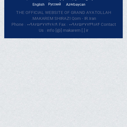
English
Русский
Azərbaycan
THE OFFICIAL WEBSITE OF GRAND AYATOLLAH
MAKAREM SHIRAZI Qom - IR.Iran.
Phone : 00982537742819 Fax : 00982537749184 Contact
Us : info [@] makarem [.] ir