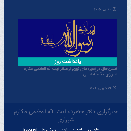
20 مهر 1404
حُسن خلق در آموزه‌های نبوی از منظر آیت الله العظمی مکارم
شیرازی مدّ ظلّه العالی
19 شهریور 1404
خبرگزاری دفتر حضرت آیت الله العظمی مکارم
شیرازی
فارسـی
العربـیة
اردو
Français
Español