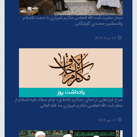
دیدار حضرت آیت الله العظمی مکارم شیرازی با حجت الاسلام
والمسلمین محمدی گلپایگانی
28 مرداد 1404
شرح فرازهایی از دعای «مکارم الاخلاق» امام سجّاد علیه السلام از
منظر آیت الله العظمی مکارم شیرازی مدّ ظلّه العالی
08 مهر 1404