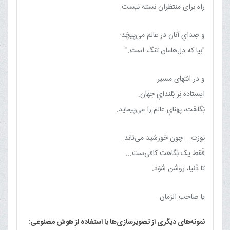
راه برای منتظران بَسته نیست.
و صِدایِ آنان در عالم می‌پیچَد:
"بیا که دِل‌هامان تَنگ است."
و در انتهای مسیر
ایستاده‌ بَر بُلندایِ جهان.
نِگاهَت، پهنایِ عالم را می‌پیماید.
نورَت... چون خورشید می‌تابَد.
فَقط یک نِگاهت کافی‌ست...
تا دُنیا، رَوشَن شَوَد.
یا صاحب الزمان
نمونه‌های دیگری از تصویرسازی‌ها با استفاده از هوش مصنوعی: