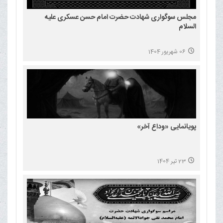
مجلس سوگواری شهادت حضرت امام حسن عسکری علیه
السلام
06 شهریور 1404
پویانمایی «وداع آخر»
23 تیر 1404