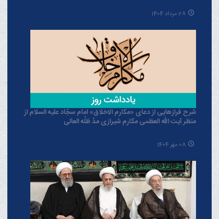
28 مرداد 1404
شرح فرازهایی از دعای «مکارم الاخلاق» امام سجّاد علیه السلام از
منظر آیت الله العظمی مکارم شیرازی مدّ ظلّه العالی
08 مهر 1404