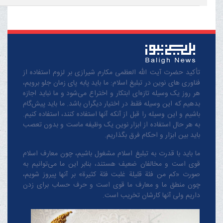
تأکید حضرت آیت الله العظمی مکارم شیرازی بر لزوم استفاده از
فناوری های نوین در تبلیغ اسلام: ما باید پابه پای زمان جلو برویم،
هر روز یک وسیله تازه‌ای ابتکار و اختراع می‌شود و ما نباید اجازه
بدهیم که این وسیله فقط در اختیار دیگران باشد. ما باید پیش‌گام
باشیم و این وسیله را قبل از آنکه آنها استفاده کنند، استفاده کنیم.
به هر حال استفاده از ابزار نوین یک وظیفه ماست و بدون تعصب
باید بین ابزار و احکام فرق بگذاریم.
ما باید با قدرت به تبلیغ اسلام مشغول باشیم، چون معارف اسلام
قوی است و مخالفان ضعیف هستند، بنابر این ما می‌توانیم به
صورت «کم من فئة قلیلة غلبت فئة کثیرة» بر آنها پیروز شویم،
چون منطق‌ ما و معارف ‌ما قوی است و حرف حساب برای زدن
داریم ولی آنها کارشان تخریب است.