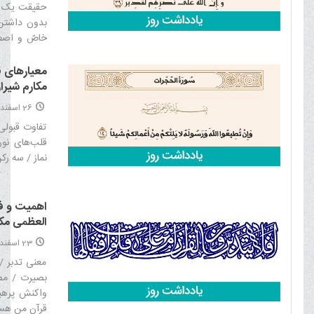
حقیقت یک آی
بدون داشتن
خاصّ و اصط
براى حفظ 
موجودیّت نظ
معیارهای ق
افتخارات ا
مکارم شیراز
اسلامى است‏
26 اسفند 1404
و استقلال و 
تفاوت قبولی
موظّفند بپاخ
قلب‌های نو
نماز / سه رک
اهمیت و فض
العظمی مکار
23 اسفند 1404
معنی تدبر / 
بصیرت / مصد
واکنش پرهیز
قرآن من هست