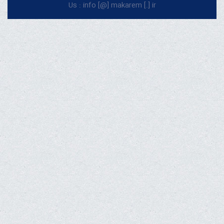
Us : info [@] makarem [.] ir