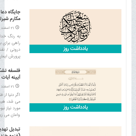
جایگاه دعا 
مکارم شیراز
21 اسفند 1404
به رنگ خدا
راهی برای ب
درونی / نق
پرورش ایمان‌
فلسفه تشکي
آيينه آيات 
21 اسفند 1404
اگر دنیا از 
مى ‏شد، هیچ
مورد نیاز نب
وامان مى ‏زی
سیاسى و اجت
برترى جویى 
تبدیل تهد
قوم و ملیّت