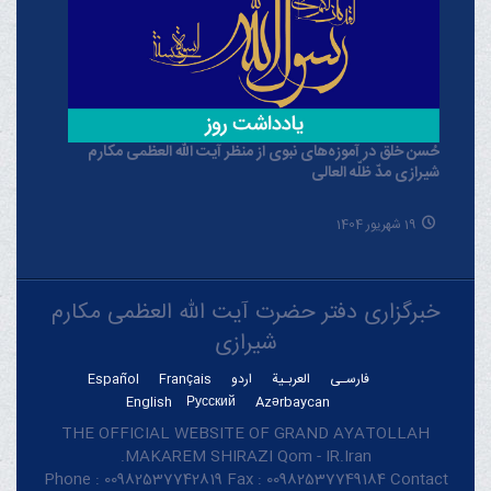
حُسن خلق در آموزه‌های نبوی از منظر آیت الله العظمی مکارم
شیرازی مدّ ظلّه العالی
19 شهریور 1404
خبرگزاری دفتر حضرت آیت الله العظمی مکارم
شیرازی
فارسـی
العربـیة
اردو
Français
Español
English
Русский
Azərbaycan
THE OFFICIAL WEBSITE OF GRAND AYATOLLAH
MAKAREM SHIRAZI Qom - IR.Iran.
Phone : 00982537742819 Fax : 00982537749184 Contact