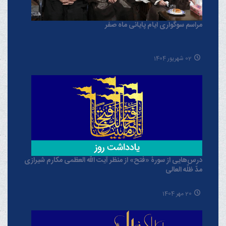
مراسم سوگواری ایام پایانی ماه صفر
02 شهریور 1404
درس‌هایی از سورۀ «فتح» از منظر آیت الله العظمی مکارم شیرازی
مدّ ظلّه العالی
20 مهر 1404