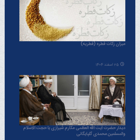
میزان زکات فطره (فطریه)
25 اسفند 1404
دیدار حضرت آیت الله العظمی مکارم شیرازی با حجت الاسلام
والمسلمین محمدی گلپایگانی