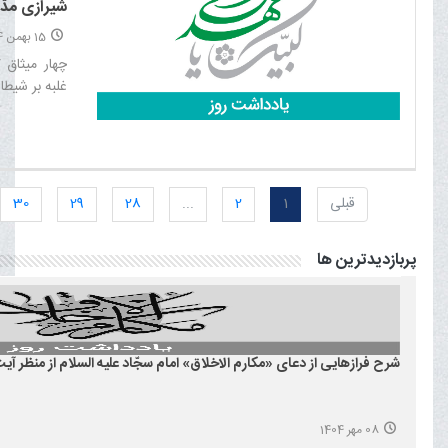
شیرازی مدّ 
15 بهمن 1404
چهار میثاق 
غلبه بر شیطا
قبلی
1
2
...
28
29
30
پربازدیدترین ها
شرح فرازهایی از دعای «مکارم الاخلاق» امام سجّاد علیه السلام از منظر آیت 
08 مهر 1404