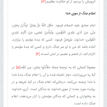
آبرویش را بردیم، از او حلالیت بطلبیم.
[3]
اعلام جنگ از سوی خدا
امام صادق علیه السلام فرمود: «قَالَ اللَّهُ عَزَّ وَجَلَّ: لِیأْذَنْ بِحَرْبٍ
مِنِّی مَنْ آذَی عَبْدِی الْمُؤْمِنَ، وَلْیأْمَنْ غَضَبِی مَنْ أَكْرَمَ عَبْدِی
الْمُؤْمِن؛ خداوند عزّوجلّ فرمود: كسی كه بندۀ مؤمنم را بیازارد،
آماده باشد كه من با او سر جنگ دارم و كسی كه بندۀ مؤمنم را
اكرام كند، از خشم و غضبم در امان است».
[4]
معمولاً كسانی كه به ترجمۀ جملۀ «فَأْذَنُوا بِحَرْبٍ مِنَ اَللّهِ‌»
[5]
در
آیۀ ربا می‌پردازند، دچار اشتباه شده و آن را اعلام جنگ بندۀ خدا
با خدا ترجمه می‌كنند؛ درحالی‌كه اعلام جنگ در آیۀ شریفه و در
روایت مورد بحث از سوی خداوند به بندگان است. آری، خداوند
به رباخواران و كسانی كه بندگان مؤمنش را آزار می‌دهند، اعلام
جنگ داده است.