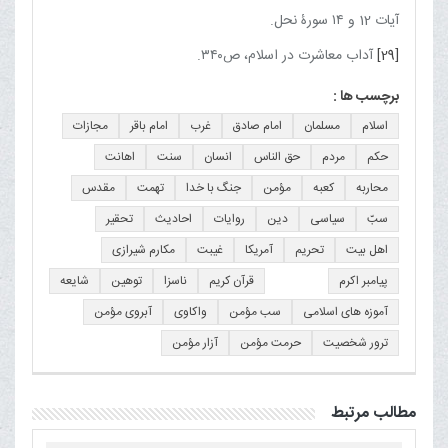
آیات 12 و ۱۴ سورۀ نحل.
[29]
آداب معاشرت در اسلام، ص۳۴۰.
برچسب ها :
اسلام
مسلمان
امام صادق
غرب
امام باقر
مجازات
حکم
مردم
حق الناس
انسان
سنت
اهانت
محاربه
کعبه
مؤمن
جنگ با خدا
تهمت
مقدس
سبّ
سیاسی
دین
روایات
احادیث
تحقیر
اهل بیت
تحریم
آمریکا
غیبت
مکارم شیرازی
پیامبر اکرم
قرآن کریم
ناسزا
توهین
شایعه
آموزه های اسلامی
سب مؤمن
واکاوی
آبروی مؤمن
ترور شخصیت
حرمت مؤمن
آزار مؤمن
مطالب مرتبط