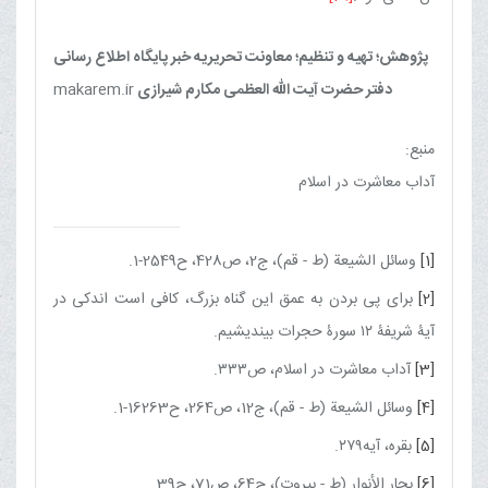
پژوهش؛ تهیه و تنظیم؛ معاونت تحریریه خبر پایگاه اطلاع رسانی
دفتر حضرت آیت الله العظمی مکارم شیرازی
makarem.ir
منبع:
آداب معاشرت در اسلام
[1]
وسائل الشیعة (ط - قم)، ج‏2، ص428، ح2549-1.
[2]
براى پى بردن به عمق این گناه بزرگ، كافى است اندكى در
آیۀ شریفۀ ۱۲ سورۀ حجرات ‌بیندیشیم.
[3]
آداب معاشرت در اسلام، ص۳۳۳.
[4]
وسائل الشیعة (ط - قم)، ج‏12، ص264، ح16263-1.
[5]
بقره، آیه۲۷۹.
[6]
بحار الأنوار (ط - بیروت)، ج‏64، ص71، ح39.