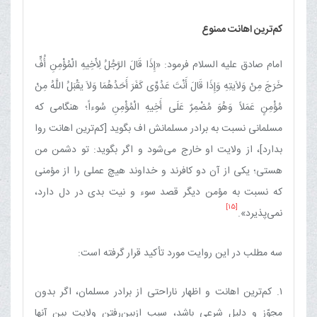
كم‌ترین اهانت ممنوع
امام صادق علیه السلام فرمود: «إِذَا قَالَ الرَّجُلُ لِأَخِیهِ الْمُؤْمِنِ أُفٍّ
خَرَجَ مِنْ وَلاَیتِهِ وَإِذَا قَالَ أَنْتَ عَدُوِّی كَفَرَ أَحَدُهُمَا وَلاَ یقْبَلُ اللَّهُ مِنْ
مُؤْمِنٍ عَمَلاً وَهُوَ مُضْمِرٌ عَلَی أَخِیهِ الْمُؤْمِنِ سُوءاً؛ هنگامی كه
مسلمانی نسبت به برادر مسلمانش اف بگوید [كم‌ترین اهانت روا
بدارد]، از ولایت او خارج می‌شود و اگر بگوید: تو دشمن من
هستی؛ یكی از آن دو كافرند و خداوند هیچ عملی را از مؤمنی
كه نسبت به مؤمن دیگر قصد سوء و نیت بدی در دل دارد،
[15]
نمی‌پذیرد».
سه مطلب در این روایت مورد تأكید قرار گرفته است:
۱. كم‌ترین اهانت و اظهار ناراحتی از برادر مسلمان، اگر بدون
مجوّز و دلیل شرعی باشد، سبب ازبین‌رفتن ولایت بین آنها