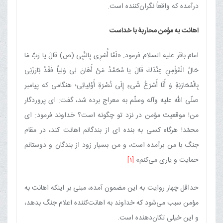
درآمده كه واقعاً نگران‌كننده است.
اهانت به مؤمن محاربۀ با خداست
امام باقر علیه السلام فرمود: «لَمَّا أُسْرِی بِالنَّبِی (ص) قَالَ یا رَبِّ مَا
حَالُ الْمُؤْمِنِ عِنْدَكَ قَالَ یا مُحَمَّدُ مَنْ أَهَانَ لِی وَلِیاً فَقَدْ بَارَزَنِی
بِالْمُحَارَبَةِ وَ أَنَا أَسْرَعُ شَی‌ءٍ إِلَی نُصْرَةِ أَوْلِیائِی؛ هنگامی كه پیامبر
صلّی الله علیه وآله وسلّم به معراج برده شد، گفت: ای پروردگار
من! موقعیت مؤمن در نزد تو چگونه است‌؟ خداوند فرمود: ای
محمّد! هرگاه كسی به بنده ای از بندگانم اهانت كند، در مقام
جنگ با من برآمده است، و من بسیار زود از بندگان و دوستانم
حمایت و یاری می‌كنم».
[1]
حداقل چهار روایت به این مضمون آمده، مبنی بر اینكه اهانت به
مؤمن سبب می‌شود كه خداوند به اهانت‌كننده اعلام جنگ بدهد،
و این خیلی تكان‌دهنده است.