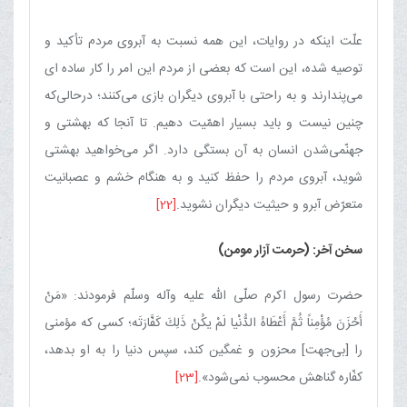
علّت اینكه در روایات، این همه نسبت به آبروی مردم تأكید و
توصیه شده، این است كه بعضی از مردم این امر را كار ساده ای
می‌پندارند و به راحتی با آبروی دیگران بازی می‌كنند؛ درحالی‌كه
چنین نیست و باید بسیار اهمّیت دهیم. تا آنجا كه بهشتی و
جهنّمی‌شدن انسان به آن بستگی دارد. اگر می‌خواهید بهشتی
شوید، آبروی مردم را حفظ كنید و به هنگام خشم و عصبانیت
متعرّض آبرو و حیثیت دیگران نشوید.
[22]
سخن آخر: (حرمت آزار مومن)
حضرت رسول اكرم صلّی الله علیه وآله وسلّم فرمودند: «مَنْ
أَحْزَنَ مُؤْمِناً ثُمَّ أَعْطَاهُ الدُّنْیا لَمْ یكُنْ ذَلِكَ كَفَّارَتَه؛ كسی كه مؤمنی
را [بی‌جهت] محزون و غمگین كند، سپس دنیا را به او بدهد،
كفّاره گناهش محسوب نمی‌شود».
[23]