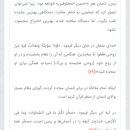
پس، انسان هم «احسن المخلوقین» خواهد بود؛ زیرا نمی‌توان
تصوّر كرد كه شخصی به خاطر ساخت دستگاهی بهترین سازنده
لقب بگیرد، امّا دستگاه ساخته شده، بهترین اختراع محسوب
نشود.
خدای متعال در جای دیگر فرمود: «فَإِذا سَوَّیتُهُ وَنَفَخْتُ فِیهِ مِنْ
رُوحِی فَقَعُوا لَهُ ساجِدِینَ‌؛ هنگامی كه آن را نظام بخشیدم و در او
از روح خود [روحی شایسته و بزرگ] دمیدم، همگی برای او
سجده كنید!»
[26]
اینكه تمام ملائكه در برابر انسان سجده كردند، گویای مقام بسیار
والای انسان از منظر قرآن كریم است.
در آیه ای دیگر فرمود: «سَخَّرَ لَكُمْ ما فِی اَلسَّماواتِ وَما فِی
اَلْأَرْضِ‌؛ خداوند آنچه را در آسمان‌ها و زمین است، مسخّر شما