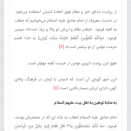
از روایت مذكور اجر و مقام فوق العادۀ انسان استفاده می‌شود.
در حدیث معروف از امام صادق علیه السلام می‌خوانیم كه خطاب
به كعبه فرمود: «چقدر مقام و ارزش تو والا و زیاد است!»؛ سپس
فرمود: «وَاللَّهِ لَلْمُؤْمِنُ أَعْظَمُ حُرْمَةً مِنْكَ‌؛ [ولی] به خدا قسم
حرمت مؤمن از تو بیشتر است!».
[6]
طبق این روایت آبروی مؤمن از حرمت كعبه مهمّ‌تر است.
این امور گویای آن است كه انسان با ایمان در فرهنگ والای
الهی دارای ارزش بسیار بالایی است.
[7]
به مثابۀ توهین به اهل بیت علیهم السلام
امام صادق علیه السلام خطاب به عدّه ای كه در محضرش بودند،
فرمود: «مَا لَكُمْ تَسْتَخِفُّونَ بِنَا؟! قَالَ فَقَامَ إِلَیهِ رَجُلٌ مِنْ خُرَاسَانَ