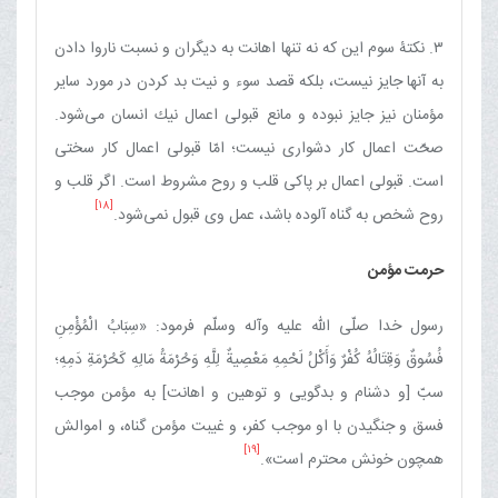
۳. نكتۀ سوم این ‌كه نه تنها اهانت به دیگران و نسبت ناروا دادن
به آنها جایز نیست، بلكه قصد سوء و نیت بد كردن در مورد سایر
مؤمنان نیز جایز نبوده و مانع قبولی اعمال نیك انسان می‌شود.
صحّت اعمال كار دشواری نیست؛ امّا قبولی اعمال كار سختی
است. قبولی اعمال بر پاكی قلب و روح مشروط است. اگر قلب و
[18]
روح شخص به گناه آلوده باشد، عمل وی قبول نمی‌شود.
حرمت مؤمن
رسول خدا صلّی الله علیه وآله وسلّم فرمود: «سِبَابُ الْمُؤْمِنِ
فُسُوقٌ وَقِتَالُهُ كُفْرٌ وَأَكْلُ لَحْمِهِ مَعْصِیةٌ لِلَّهِ وَحُرْمَةُ مَالِهِ كَحُرْمَةِ دَمِهِ؛
سبّ [و دشنام و بدگویی و توهین و اهانت] به مؤمن موجب
فسق و جنگیدن با او موجب كفر، و غیبت مؤمن گناه، و اموالش
[19]
همچون خونش محترم است».