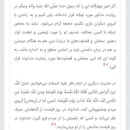
اگر امور چهارگانه ای را كه رسول خدا صلّی الله علیه وآله وسلّم در
روایت مذكور مورد توجّه قرار داده‌اند، باور كنیم و به راحتی با
آبروی دیگران بازی نكنیم، جامعه آرام می‌شود. نباید به محض
اینكه با كسی مخالف شدیم، او را مورد توهین و اهانت قرار
دهیم. سخنان و قضاوت‌های ما دربارۀ دینِ هم به هنگام دوستی
و هم در زمان دشمنی باید بر اساس منطق و به اندازه باشد، به
گونه ای كه این سخنان و قضاوت‌ها مورد رضایت خداوند قرار
[20]
گیرد.
در حدیث دیگری از امام باقر علیه السلام می‌خوانیم: «مَنْ كَفَّ
عَنْ أَعْرَاضِ النَّاسِ أَقَالَهُ اللَّهُ نَفْسَهُ یوْمَ الْقِیامَةِ وَمَنْ كَفَّ غَضَبَهُ عَنِ
النَّاسِ كَفَّ اللَّهُ عَنْهُ عَذَابَ یوْمِ الْقِیامَة؛ كسی كه از [ریختن] آبروی
مردم چشم‌پوشی كند، خداوند در روز قیامت از گناهانش صرف
نظر می‌كند و كسی كه غضبش را از مردم فرو گیرد، خداوند در
[21]
روز قیامت عذابش را از او برمی‌دارد».