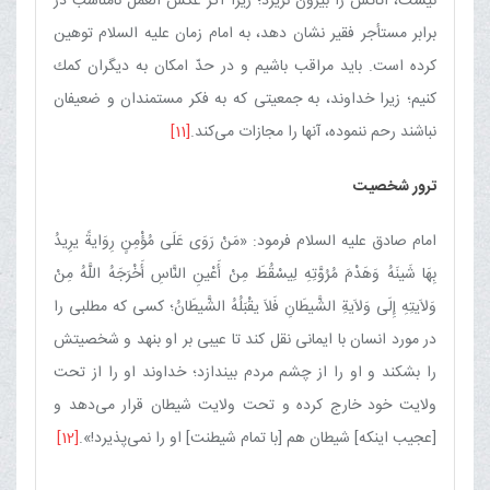
نیست، اثاثش را بیرون نریزد؛ زیرا اگر عكس العمل نامناسب در
برابر مستأجر فقیر نشان دهد، به امام زمان علیه السلام توهین
كرده است. باید مراقب باشیم و در حدّ امكان به دیگران كمك
كنیم؛ زیرا خداوند، به جمعیتی كه به فكر مستمندان و ضعیفان
نباشند رحم ننموده، آنها را مجازات می‌كند.
[11]
ترور شخصیت
امام صادق علیه السلام فرمود: «مَنْ رَوَی عَلَی مُؤْمِنٍ رِوَایةً یرِیدُ
بِهَا شَینَهُ وَهَدْمَ مُرُوَّتِهِ لِیسْقُطَ مِنْ أَعْینِ النَّاسِ أَخْرَجَهُ اللَّهُ مِنْ
وَلاَیتِهِ إِلَی وَلاَیةِ الشَّیطَانِ فَلاَ یقْبَلُهُ الشَّیطَانُ؛ كسی كه مطلبی را
در مورد انسان با ایمانی نقل كند تا عیبی بر او بنهد و شخصیتش
را بشكند و او را از چشم مردم بیندازد؛ خداوند او را از تحت
ولایت خود خارج كرده و تحت ولایت شیطان قرار می‌دهد و
[عجیب اینكه] شیطان هم [با تمام شیطنت] او را نمی‌پذیرد!».
[12]