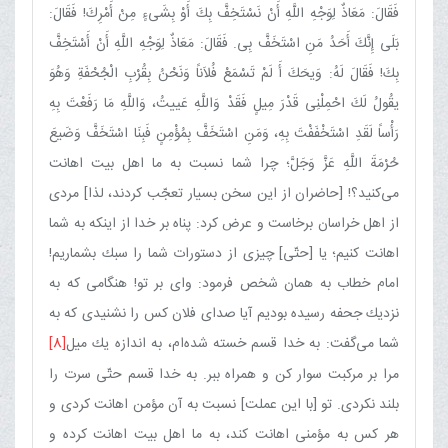
فَقَالَ: مَعَاذٌ لِوَجْهِ اللَّهِ أَنْ نَسْتَخِفَّ بِكَ أَوْ بِشَی‌ءٍ مِنْ أَمْرِكَ! فَقَالَ:
بَلَی إِنَّكَ أَحَدُ مَنِ اسْتَخَفَّ‌ بِی. فَقَالَ: مَعَاذٌ لِوَجْهِ اللَّهِ أَنْ أَسْتَخِفَّ
بِكَ! فَقَالَ لَهُ: وَیحَكَ أَ لَمْ تَسْمَعْ فُلاَناً وَنَحْنُ بِقُرْبِ الْجُحْفَةِ وَهُوَ
یقُولُ لَكَ احْمِلْنِی قَدْرَ مِیلٍ فَقَدْ وَاللَّهِ عَییتُ، وَاللَّهِ مَا رَفَعْتَ بِهِ
رَأْساً لَقَدِ اسْتَخْفَفْتَ بِهِ، وَمَنِ اسْتَخَفَّ بِمُؤْمِنٍ فَبِنَا اسْتَخَفَّ وَضَیعَ
حُرْمَةَ اللَّهِ عَزَّ وَجَلَّ؛ چرا شما نسبت به ما اهل بیت اهانت
می‌كنید؟! [حاضران از این سخن بسیار تعجّب كردند، لذا] مردی
از اهل خراسان برخاست و عرض كرد: پناه بر خدا از اینكه به شما
اهانت كنیم؛ یا [حتّی] چیزی از دستورات شما را سبك بشماریم!
امام خطاب به همان شخص فرمود: وای بر تو! هنگامی كه به
نزدیك جحفه رسیده بودیم آیا صدای فلان كس را نشنیدی كه به
شما می‌گفت: به خدا قسم خسته شده‌ام، به اندازه یك میل
[8]
مرا بر مركبت سوار كن و همراه ببر. به خدا قسم حتّی سرت را
بلند نكردی. تو [با این عملت] نسبت به آن مؤمن اهانت كردی و
هر كس به مؤمنی اهانت كند، به ما اهل بیت اهانت كرده و