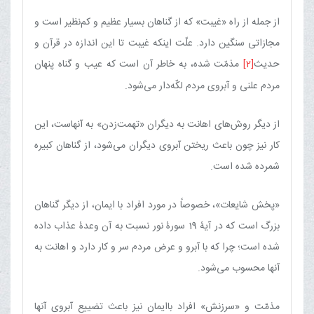
از جمله از راه «غیبت» که از گناهان بسیار عظیم و كم‌نظیر است و
مجازاتی سنگین دارد. علّت اینكه غیبت تا این اندازه در قرآن و
حدیث
[2]
مذمّت شده، به خاطر آن است كه عیب و گناه پنهان
مردم علنی و آبروی مردم لكّه‌دار می‌شود.
از دیگر روش‌های اهانت به دیگران «تهمت‌زدن» به آنهاست، این
كار نیز چون باعث ریختن آبروی دیگران می‌شود، از گناهان كبیره
شمرده شده است.
«پخش شایعات»، خصوصاً در مورد افراد با ایمان، از دیگر گناهان
بزرگ است كه در آیۀ 19 سورۀ نور نسبت به آن وعدۀ عذاب داده
شده است؛ چرا كه با آبرو و عرض مردم سر و كار دارد و اهانت به
آنها محسوب می‌شود.
مذمّت و «سرزنش» افراد باایمان نیز باعث تضییع آبروی آنها