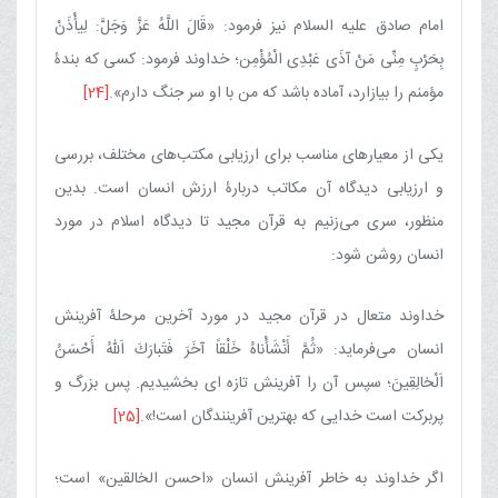
امام صادق علیه السلام نیز فرمود: «قَالَ اللَّهُ عَزَّ وَجَلَّ: لِیأْذَنْ
بِحَرْبٍ مِنِّی مَنْ آذَی عَبْدِی الْمُؤْمِن؛ خداوند فرمود: كسی كه بندۀ
مؤمنم را بیازارد، آماده باشد كه من با او سر جنگ دارم».
[24]
یكی از معیارهای مناسب برای ارزیابی مكتب‌های مختلف، بررسی
و ارزیابی دیدگاه آن مكاتب دربارۀ ارزش انسان است. بدین
منظور، سری می‌زنیم به قرآن مجید تا دیدگاه اسلام در مورد
انسان روشن شود:
خداوند متعال در قرآن مجید در مورد آخرین مرحلۀ آفرینش
انسان می‌فرماید: «ثُمَّ أَنْشَأْناهُ خَلْقاً آخَرَ فَتَبارَكَ اَللّهُ أَحْسَنُ
اَلْخالِقِینَ‌؛ سپس آن را آفرینش تازه ای بخشیدیم. پس بزرگ و
پربركت است خدایی كه بهترین آفرینندگان است!».
[25]
اگر خداوند به خاطر آفرینش انسان «احسن الخالقین» است؛