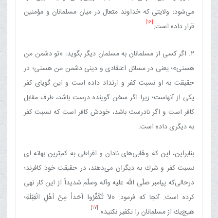
می‌شود؛ ولایتی كه خداوند متعال در میان مسلمانان و مؤمنین
[16]
قرار داده است.
۲. اگر كسی از مسلمانان به مسلمان دیگر بگوید: «تو دشمن من
هستی»؛ یعنی در مسائل اعتقادی و دینی دشمن من هستی؛ در
حقیقت به او نسبت كفر و ارتداد داده است و این گویای كفر
یكی از آنهاست؛ زیرا اگر سخن گوینده درست باشد، طرف مقابل
كافر است و اگر نادرست باشد، خودش كافر است كه نسبت كفر
به دیگری داده است.
بنابراین، این‌ كه وهّابی‌های نادان و افراطی به كم‌ترین بهانه ای
نسبت كفر و شرك به دیگران می‌دهند، در حقیقت خود كافرند؛
درحالی‌كه پیامبر صلّی الله علیه وآله وسلّم شدیداً از این كار نهی
كرده است. آنجا كه فرمود: «لاَ تُكَفِّرُوا اَحَداً مِنْ اَهْلِ الْقِبْلَةِ‌؛
[17]
هیچ‌یك از مسلمانان را تكفیر نكنید».