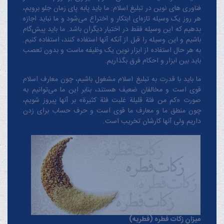
فناوری های نوین در تبلیغ اسلام: ما باید پابه پای زمان جلو برویم،
هر روز یک وسیله تازه‌ای ابتکار و اختراع می‌شود و ما نباید اجازه
بدهیم که این وسیله فقط در اختیار دیگران باشد. ما باید پیش‌گام
باشیم و این وسیله را قبل از آنکه آنها استفاده کنند، استفاده کنیم.
به هر حال استفاده از ابزار نوین یک وظیفه ماست و بدون تعصب
باید بین ابزار و احکام فرق بگذاریم.
ما باید با قدرت به تبلیغ اسلام مشغول باشیم، چون معارف اسلام
قوی است و مخالفان ضعیف هستند، بنابر این ما می‌توانیم به
صورت «کم من فئة قلیلة غلبت فئة کثیرة» بر آنها پیروز شویم،
چون منطق‌ ما و معارف ‌ما قوی است و حرف حساب برای زدن
داریم ولی آنها کارشان تخریب است.
میزان زکات فطره (فطریه)