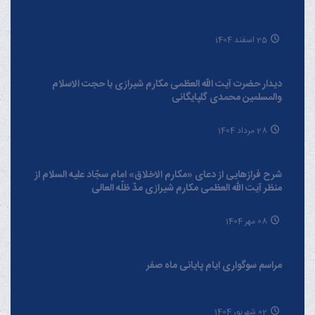
25 اسفند 1404
دیدار حضرت آیت الله العظمی مکارم شیرازی با حجت الاسلام
والمسلمین محمدی گلپایگانی
28 مرداد 1404