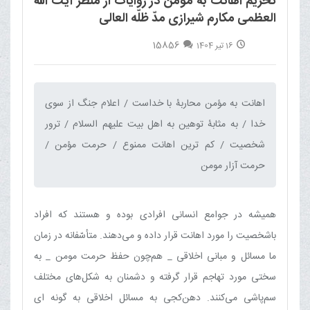
تحریم اهانت به مؤمن در روایات از منظر آیت الله
العظمی مکارم شیرازی مدّ ظلّه العالی
15856
16 تیر 1404
اهانت به مؤمن محاربۀ با خداست / اعلام جنگ از سوی
خدا / به مثابۀ توهین به اهل بیت علیهم السلام / ترور
شخصیت / كم ترین اهانت ممنوع / حرمت مؤمن /
حرمت آزار مومن‌
همیشه در جوامع انسانی افرادی بوده و هستند كه افراد
باشخصیت را مورد اهانت‏ قرار داده و می‌دهند. متأسّفانه در زمان
ما مسائل و مبانی اخلاقی _ هم‌چون حفظ حرمت مومن _ به
سختی مورد تهاجم قرار گرفته و دشمنان به شكل‌های مختلف
سم‌پاشی می‌كنند. دهن‌کجی به مسائل اخلاقی به گونه ای