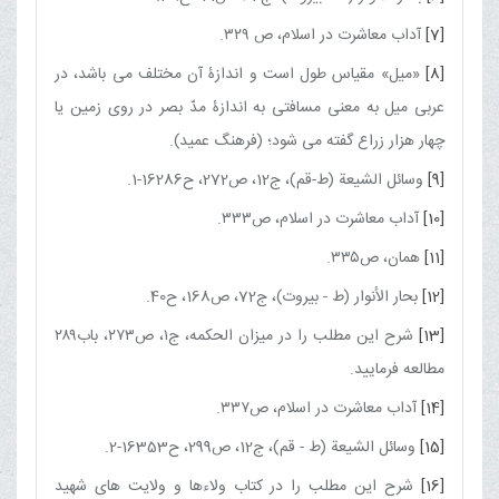
[7]
آداب معاشرت در اسلام، ص ۳۲۹.
[8]
«میل» مقیاس طول است و اندازۀ آن مختلف مى ‌باشد، در
عربى میل به معنى مسافتى به‌ اندازۀ مدّ بصر در روى زمین یا
چهار هزار زراع گفته مى ‌شود؛ (فرهنگ عمید).
[9]
وسائل الشیعة (ط-قم)، ج‏12، ص272، ح16286-1.
[10]
آداب معاشرت در اسلام، ص۳۳۳.
[11]
همان، ص۳۳۵.
[12]
بحار الأنوار (ط - بیروت)، ج‏72، ص168، ح40.
[13]
شرح این مطلب را در میزان الحكمه، ج۱، ص۲۷۳، باب۲۸۹
مطالعه فرمایید.
[14]
آداب معاشرت در اسلام، ص۳۳۷.
[15]
وسائل الشیعة (ط - قم)، ج‏12، ص299، ح16353-2.
[16]
شرح این مطلب را در كتاب ولاء‌ها و ولایت‌ هاى شهید