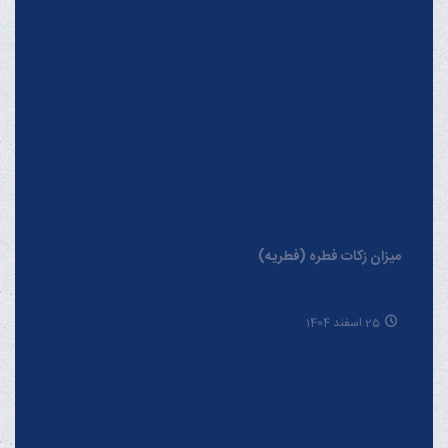
میزان زکات فطره (فطریه)
25 اسفند 1404