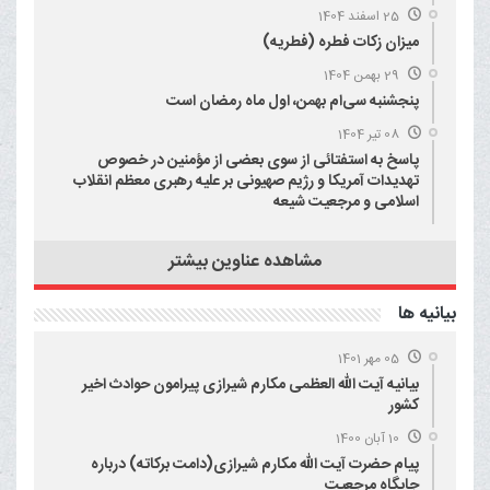
25 اسفند 1404
میزان زکات فطره (فطریه)
29 بهمن 1404
پنجشنبه سی‌ام بهمن، اول ماه رمضان است
08 تیر 1404
پاسخ به استفتائی از سوی بعضی از مؤمنین در خصوص
تهدیدات آمریکا و رژیم صهیونی بر علیه رهبری معظم انقلاب
اسلامی و مرجعیت شیعه
مشاهده عناوین بیشتر
بيانيه ها
05 مهر 1401
بیانیه آیت الله العظمی مکارم شیرازی پیرامون حوادث اخیر
کشور
10 آبان 1400
پیام حضرت آیت الله مکارم شیرازی(دامت برکاته) درباره
جایگاه مرجعیت