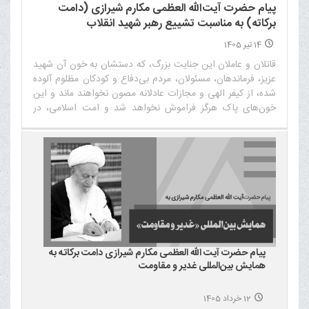
پیام حضرت آیت‌الله العظمی مکارم شیرازی (دامت
برکاته) به مناسبت تشییع رهبر شهید انقلاب
14 تیر 1405
قاتلان و عاملان این جنایت بزرگ، که دستشان به خون آن شهید
عزیز، فرماندهان، مسئولان، مردم بی‌دفاع و کودکان مظلوم آلوده
شده، از کیفر الهی و مجازات عادلانه مصون نخواهند ماند و این
خون‌های پاک هرگز فراموش نخواهد شد و امت اسلامی، در
چارچوب موازین شرع و قانون، وظیفه خود را در خونخواهی این
شهیدان دنبال خواهد کرد‌
پیام حضرت آیت الله العظمی مکارم شیرازی دامت برکاته به
همایش بین‌المللی غدیر و مقاومت
12 خرداد 1405