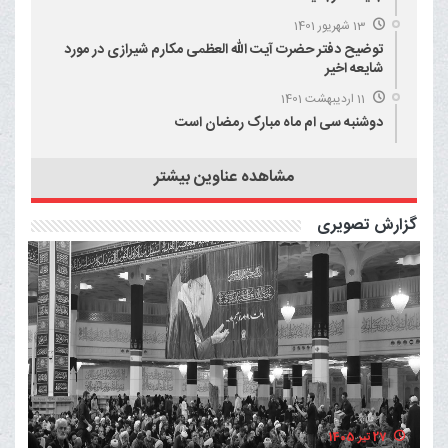
13 شهریور 1401
توضیح دفتر حضرت آیت الله العظمی مکارم شیرازی در مورد
شایعه اخیر
11 اردیبهشت 1401
دوشنبه سی ام ماه مبارک رمضان است
مشاهده عناوین بیشتر
گزارش تصویری
27 تیر 1405