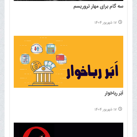
سه گام برای مهار تروریسم
17 شهریور 1404
اَبَر رباخوار
17 شهریور 1404