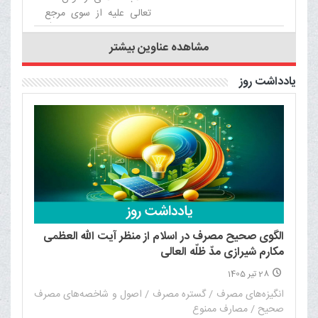
تعالی علیه از سوی مرجع
عالی‌قدر حضرت آیت الله
العظمی مکارم شیرازی
مشاهده عناوین بیشتر
دامت برکاته برگزار می‌شود.‌
یادداشت روز
الگوی صحیح مصرف در اسلام از منظر آیت الله العظمی
مکارم شیرازی مدّ ظلّه العالی
28 تیر 1405
انگیزه‌های مصرف / گستره مصرف / اصول و شاخصه‌های مصرف
صحیح / مصارف ممنوع‌