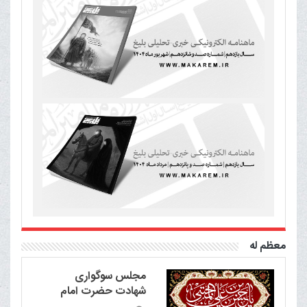
معظم له
مجلس سوگواری
شهادت حضرت امام
حسن مجتبی علیه