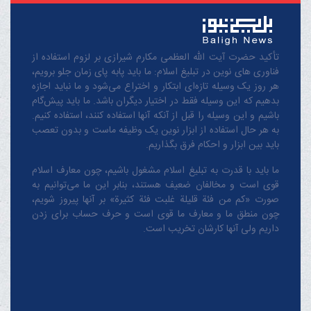
تأکید حضرت آیت الله العظمی مکارم شیرازی بر لزوم استفاده از
فناوری های نوین در تبلیغ اسلام: ما باید پابه پای زمان جلو برویم،
هر روز یک وسیله تازه‌ای ابتکار و اختراع می‌شود و ما نباید اجازه
بدهیم که این وسیله فقط در اختیار دیگران باشد. ما باید پیش‌گام
باشیم و این وسیله را قبل از آنکه آنها استفاده کنند، استفاده کنیم.
به هر حال استفاده از ابزار نوین یک وظیفه ماست و بدون تعصب
باید بین ابزار و احکام فرق بگذاریم.
ما باید با قدرت به تبلیغ اسلام مشغول باشیم، چون معارف اسلام
قوی است و مخالفان ضعیف هستند، بنابر این ما می‌توانیم به
صورت «کم من فئة قلیلة غلبت فئة کثیرة» بر آنها پیروز شویم،
چون منطق‌ ما و معارف ‌ما قوی است و حرف حساب برای زدن
داریم ولی آنها کارشان تخریب است.