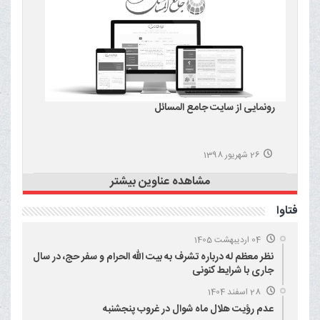
رونمایی از سایت جامع المسائل
26 شهریور 1398
مشاهده عناوین بیشتر
فتاوا
04 اردیبهشت 1405
نظر معظم له درباره تشرف به بیت الله الحرام و سفر حج، در سال
جاری با شرایط کنونی
28 اسفند 1404
عدم رؤیت هلال ماه شوال در غروب پنجشنبه