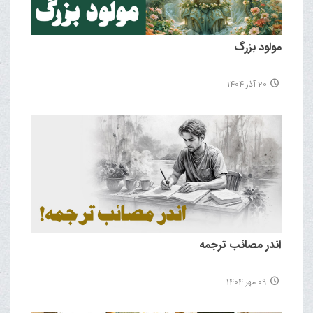
مولود بزرگ
20 آذر 1404
اندر مصائب ترجمه
09 مهر 1404