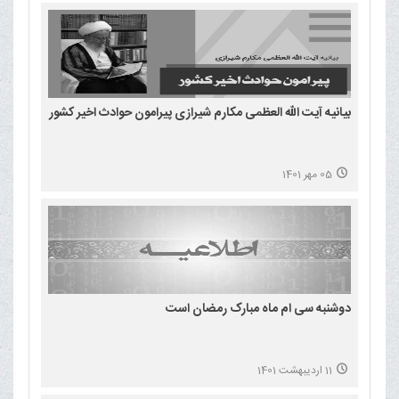
بیانیه آیت الله العظمی مکارم شیرازی پیرامون حوادث اخیر کشور
05 مهر 1401
دوشنبه سی ام ماه مبارک رمضان است
11 اردیبهشت 1401