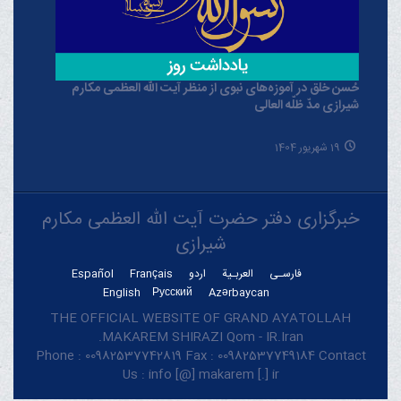
حُسن خلق در آموزه‌های نبوی از منظر آیت الله العظمی مکارم
شیرازی مدّ ظلّه العالی
19 شهریور 1404
خبرگزاری دفتر حضرت آیت الله العظمی مکارم
شیرازی
فارسـی
العربـیة
اردو
Français
Español
English
Русский
Azərbaycan
THE OFFICIAL WEBSITE OF GRAND AYATOLLAH
MAKAREM SHIRAZI Qom - IR.Iran.
Phone : 00982537742819 Fax : 00982537749184 Contact
Us : info [@] makarem [.] ir