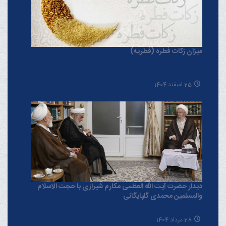
میزان زکات فطره (فطریه)
25 اسفند 1404
دیدار حضرت آیت الله العظمی مکارم شیرازی با حجت الاسلام
والمسلمین محمدی گلپایگانی
28 مرداد 1404