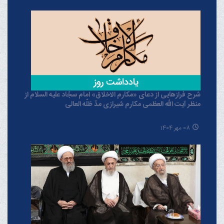
شرح فرازهایی از دعای «مکارم الاخلاق» امام سجّاد علیه السلام از
منظر آیت الله العظمی مکارم شیرازی مدّ ظلّه العالی
08 مهر 1404