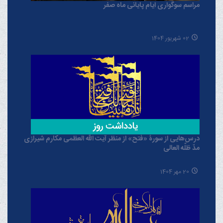
مراسم سوگواری ایام پایانی ماه صفر
02 شهریور 1404
درس‌هایی از سورۀ «فتح» از منظر آیت الله العظمی مکارم شیرازی
مدّ ظلّه العالی
20 مهر 1404