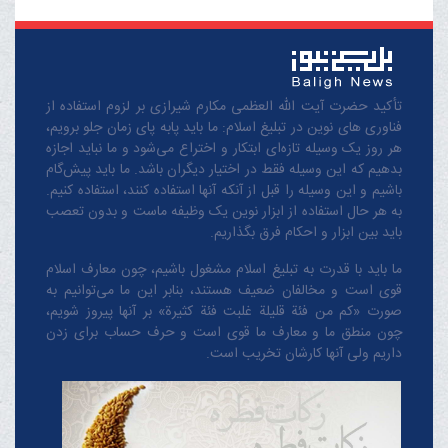
تأکید حضرت آیت الله العظمی مکارم شیرازی بر لزوم استفاده از
فناوری های نوین در تبلیغ اسلام: ما باید پابه پای زمان جلو برویم،
هر روز یک وسیله تازه‌ای ابتکار و اختراع می‌شود و ما نباید اجازه
بدهیم که این وسیله فقط در اختیار دیگران باشد. ما باید پیش‌گام
باشیم و این وسیله را قبل از آنکه آنها استفاده کنند، استفاده کنیم.
به هر حال استفاده از ابزار نوین یک وظیفه ماست و بدون تعصب
باید بین ابزار و احکام فرق بگذاریم.
ما باید با قدرت به تبلیغ اسلام مشغول باشیم، چون معارف اسلام
قوی است و مخالفان ضعیف هستند، بنابر این ما می‌توانیم به
صورت «کم من فئة قلیلة غلبت فئة کثیرة» بر آنها پیروز شویم،
چون منطق‌ ما و معارف ‌ما قوی است و حرف حساب برای زدن
داریم ولی آنها کارشان تخریب است.