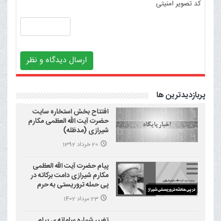
کد تصویر امنیتی
ارسال دیدگاه و نظر
پربازدیدترین ها
افتتاح بخش استخاره سایت
حضرت آیت الله العظمی مکارم
شیرازی (مدظله)
20 خرداد 1392
پیام حضرت آیت الله العظمی
مکارم شیرازی دامت برکاته در
پی حمله تروریستی به حرم
احمد بن موسی علیه السلام
23 مرداد 1402
(شاهچراغ)
تغییر شماره سامانه ی پیام