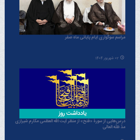
مراسم سوگواری ایام پایانی ماه صفر
02 شهریور 1404
درس‌هایی از سورۀ «فتح» از منظر آیت الله العظمی مکارم شیرازی
مدّ ظلّه العالی