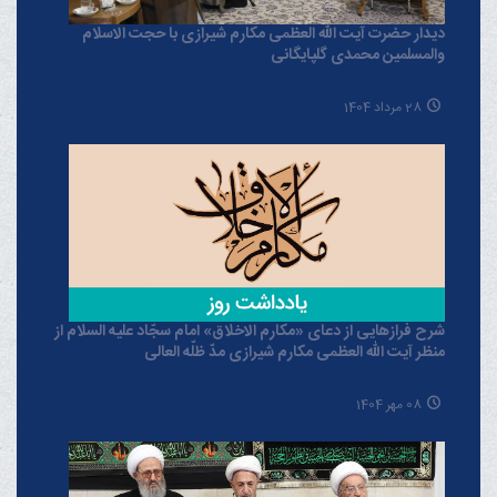
دیدار حضرت آیت الله العظمی مکارم شیرازی با حجت الاسلام
والمسلمین محمدی گلپایگانی
28 مرداد 1404
شرح فرازهایی از دعای «مکارم الاخلاق» امام سجّاد علیه السلام از
منظر آیت الله العظمی مکارم شیرازی مدّ ظلّه العالی
08 مهر 1404