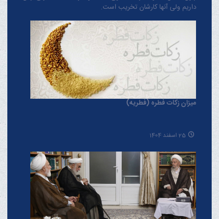
داریم ولی آنها کارشان تخریب است.
میزان زکات فطره (فطریه)
25 اسفند 1404