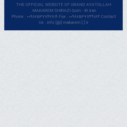
THE OFFICIAL WEBSITE OF GRAND AYATOLLAH
MAKAREM SHIRAZI Qom - IR.Iran.
Phone : 00982537742819 Fax : 00982537749184 Contact
Us : info [@] makarem [.] ir