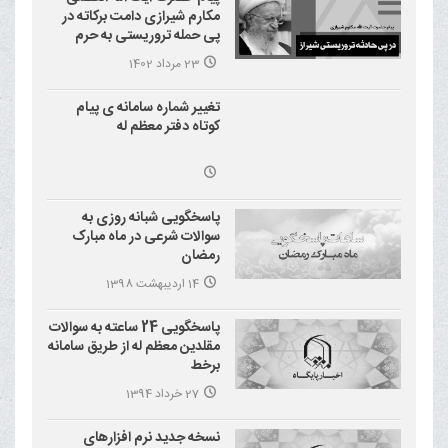
مکارم شیرازی دامت برکاته در
پی حمله تروریستی به حرم
احمد بن موسی علیه السلام
23 مرداد 1402
(شاهچراغ)
تغییر شماره سامانه ی پیام
کوتاه دفتر معظم له
پاسخگویی شبانه روزی به
سوالات شرعی در ماه مبارک
رمضان
14 اردیبهشت 1398
پاسخگویی 24 ساعته به سوالات
مقلدین معظم له از طریق سامانه
برخط
27 خرداد 1394
نسخه جدید نرم افزارهای