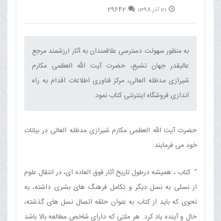
29642
21 آذر 1398
به منظور سهولت دسترسی علاقمندان به آثار ارزشمند مرجع
عالیقدر جهان تشیع، حضرت آیت الله العظمی مکارم
شیرازی مدظله العالی، مرکز فناوری اطلاعات اقدام به راه
اندازی فروشگاه اینترنتی کتاب نمود.‌
حضرت آیت الله العظمی مکارم شیرازی مدظله العالی در بیانات
خود می فرمایند:
" كتاب ، هميشه درطول تاريخ آثار فوق العاده اى، در انتقال علوم
از نسلى به نسل ديگر و تكامل فرهنگ هاى بشرى داشته، به
نحوی که باید از کتاب به عنوان حلقه اتصال نسل های گذشته،
حال و آینده یاد کرد. هر ملتي كه داراي شاخص مطالعه بالا باشد