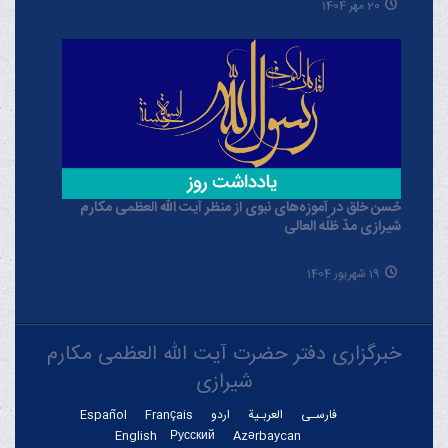
20 مهر 1404
حُسن خلق در آموزه‌های نبوی از منظر آیت الله العظمی مکارم
شیرازی مدّ ظلّه العالی
19 شهریور 1404
خبرگزاری دفتر حضرت آیت الله العظمی مکارم
شیرازی
فارسـی
العربـیة
اردو
Français
Español
English
Русский
Azərbaycan