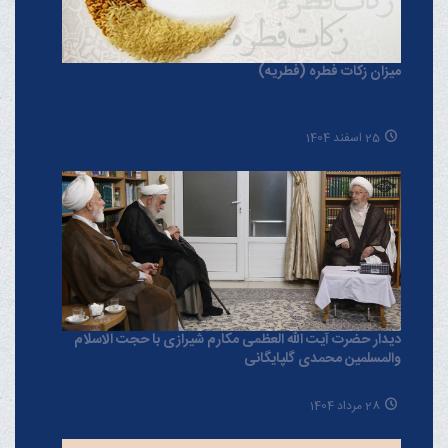
میزان زکات فطره (فطریه)
25 اسفند 1404
دیدار حضرت آیت الله العظمی مکارم شیرازی با حجت الاسلام
والمسلمین محمدی گلپایگانی
28 مرداد 1404