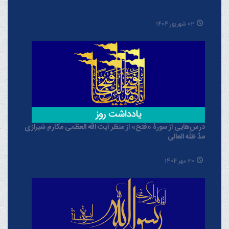
02 شهریور 1404
درس‌هایی از سورۀ «فتح» از منظر آیت الله العظمی مکارم شیرازی
مدّ ظلّه العالی
20 مهر 1404