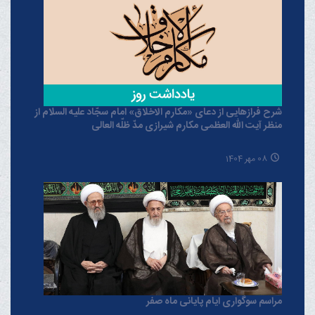
شرح فرازهایی از دعای «مکارم الاخلاق» امام سجّاد علیه السلام از
منظر آیت الله العظمی مکارم شیرازی مدّ ظلّه العالی
08 مهر 1404
مراسم سوگواری ایام پایانی ماه صفر