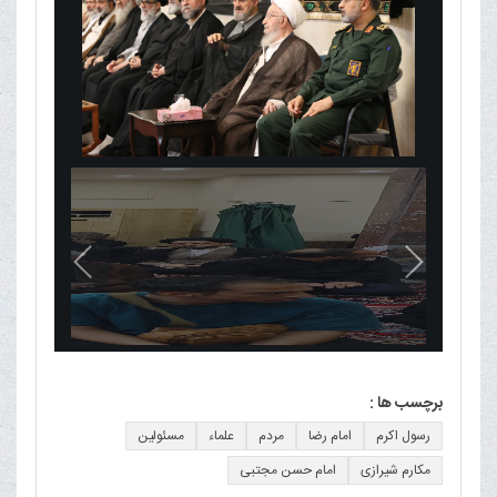
برچسب ها :
رسول اکرم
امام رضا
مردم
علماء
مسئولین
مکارم شیرازی
امام حسن مجتبی