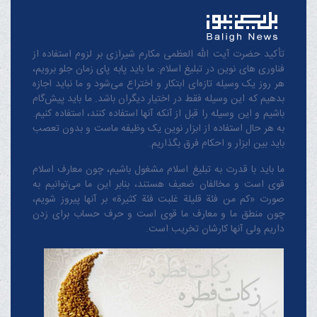
تأکید حضرت آیت الله العظمی مکارم شیرازی بر لزوم استفاده از
فناوری های نوین در تبلیغ اسلام: ما باید پابه پای زمان جلو برویم،
هر روز یک وسیله تازه‌ای ابتکار و اختراع می‌شود و ما نباید اجازه
بدهیم که این وسیله فقط در اختیار دیگران باشد. ما باید پیش‌گام
باشیم و این وسیله را قبل از آنکه آنها استفاده کنند، استفاده کنیم.
به هر حال استفاده از ابزار نوین یک وظیفه ماست و بدون تعصب
باید بین ابزار و احکام فرق بگذاریم.
ما باید با قدرت به تبلیغ اسلام مشغول باشیم، چون معارف اسلام
قوی است و مخالفان ضعیف هستند، بنابر این ما می‌توانیم به
صورت «کم من فئة قلیلة غلبت فئة کثیرة» بر آنها پیروز شویم،
چون منطق‌ ما و معارف ‌ما قوی است و حرف حساب برای زدن
داریم ولی آنها کارشان تخریب است.