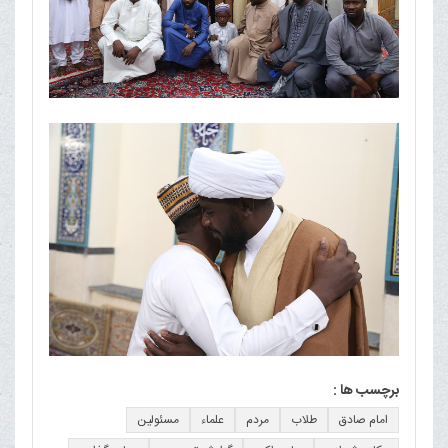
برچسب ها :
امام صادق
طلاب
مردم
علماء
مسئولین