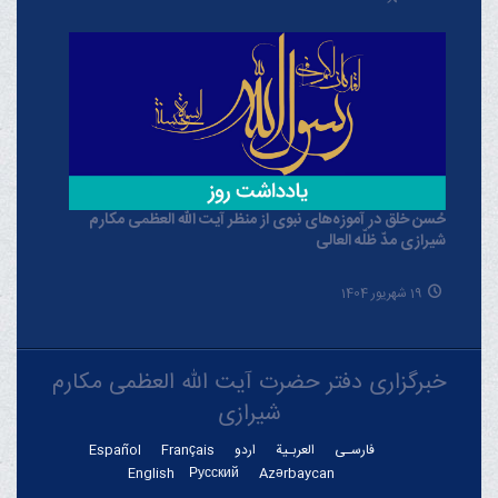
حُسن خلق در آموزه‌های نبوی از منظر آیت الله العظمی مکارم
شیرازی مدّ ظلّه العالی
19 شهریور 1404
خبرگزاری دفتر حضرت آیت الله العظمی مکارم
شیرازی
فارسـی
العربـیة
اردو
Français
Español
English
Русский
Azərbaycan