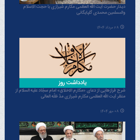
دیدار حضرت آیت الله العظمی مکارم شیرازی با حجت الاسلام
والمسلمین محمدی گلپایگانی
28 مرداد 1404
شرح فرازهایی از دعای «مکارم الاخلاق» امام سجّاد علیه السلام از
منظر آیت الله العظمی مکارم شیرازی مدّ ظلّه العالی
08 مهر 1404