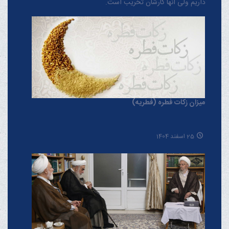
داریم ولی آنها کارشان تخریب است.
میزان زکات فطره (فطریه)
25 اسفند 1404