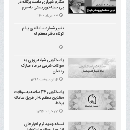
مکارم شیرازی دامت برکاته در
پی حمله تروریستی به حرم
احمد بن موسی علیه السلام
23 مرداد 1402
(شاهچراغ)
تغییر شماره سامانه ی پیام
کوتاه دفتر معظم له
پاسخگویی شبانه روزی به
سوالات شرعی در ماه مبارک
رمضان
14 اردیبهشت 1398
پاسخگویی 24 ساعته به سوالات
مقلدین معظم له از طریق سامانه
برخط
27 خرداد 1394
نسخه جدید نرم افزارهای
اندروید رساله و استخاره