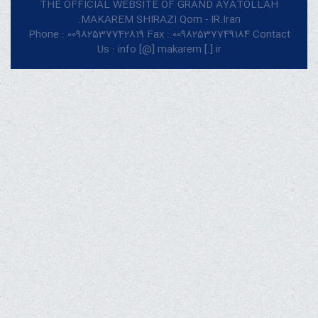
THE OFFICIAL WEBSITE OF GRAND AYATOLLAH
MAKAREM SHIRAZI Qom - IR.Iran.
Phone : 00982537742819 Fax : 00982537749184 Contact
Us : info [@] makarem [.] ir