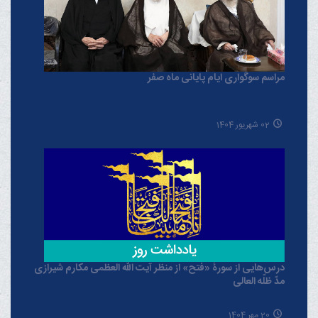
مراسم سوگواری ایام پایانی ماه صفر
02 شهریور 1404
درس‌هایی از سورۀ «فتح» از منظر آیت الله العظمی مکارم شیرازی
مدّ ظلّه العالی
20 مهر 1404