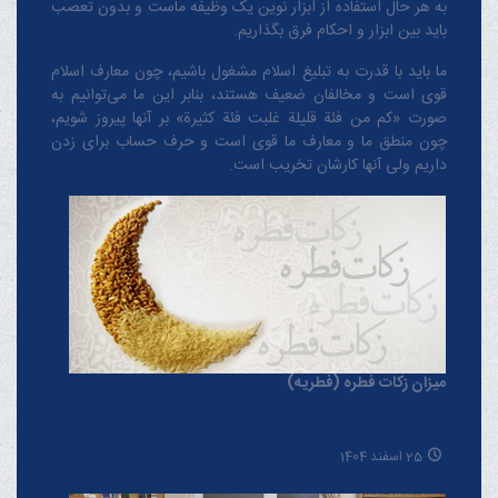
به هر حال استفاده از ابزار نوین یک وظیفه ماست و بدون تعصب
باید بین ابزار و احکام فرق بگذاریم.
ما باید با قدرت به تبلیغ اسلام مشغول باشیم، چون معارف اسلام
قوی است و مخالفان ضعیف هستند، بنابر این ما می‌توانیم به
صورت «کم من فئة قلیلة غلبت فئة کثیرة» بر آنها پیروز شویم،
چون منطق‌ ما و معارف ‌ما قوی است و حرف حساب برای زدن
داریم ولی آنها کارشان تخریب است.
میزان زکات فطره (فطریه)
25 اسفند 1404