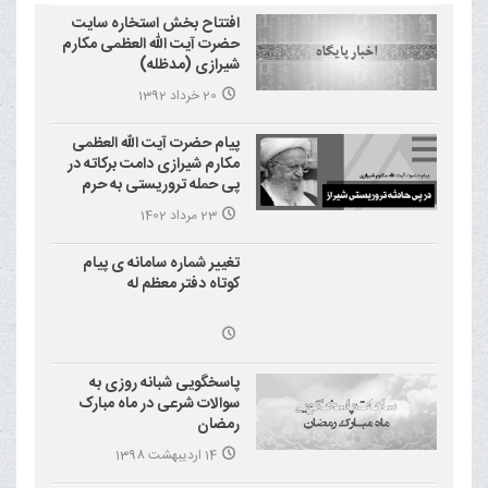
افتتاح بخش استخاره سایت
حضرت آیت الله العظمی مکارم
شیرازی (مدظله)
20 خرداد 1392
پیام حضرت آیت الله العظمی
مکارم شیرازی دامت برکاته در
پی حمله تروریستی به حرم
احمد بن موسی علیه السلام
23 مرداد 1402
(شاهچراغ)
تغییر شماره سامانه ی پیام
کوتاه دفتر معظم له
پاسخگویی شبانه روزی به
سوالات شرعی در ماه مبارک
رمضان
14 اردیبهشت 1398