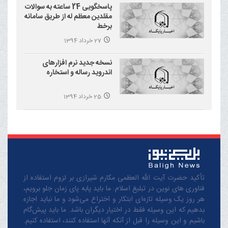
پاسخگویی 24 ساعته به سوالات
مقلدین معظم له از طریق سامانه
برخط
27 خرداد 1394
نسخه جدید نرم افزارهای
اندروید رساله و استخاره
25 خرداد 1394
تأکید حضرت آیت الله العظمی مکارم شیرازی بر لزوم استفاده از
فناوری های نوین در تبلیغ اسلام: ما باید پابه پای زمان جلو برویم،
هر روز یک وسیله تازه‌ای ابتکار و اختراع می‌شود و ما نباید اجازه
بدهیم که این وسیله فقط در اختیار دیگران باشد. ما باید پیش‌گام
باشیم و این وسیله را قبل از آنکه آنها استفاده کنند، استفاده کنیم.