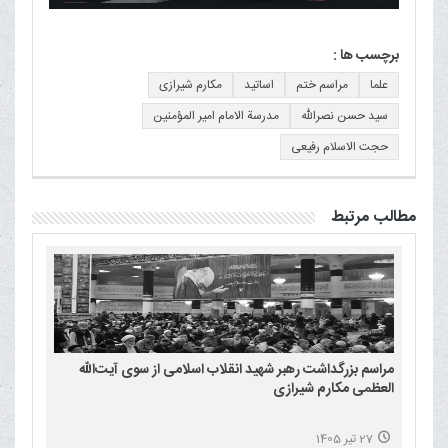
برچسب ها :
علما
مراسم ختم
اساتید
مکارم شیرازی
سید حسن نصرالله
مدرسة الامام امیر المؤمنین
حجت الاسلام رفیعی
مطالب مرتبط
مراسم بزرگداشت رهبر شهید انقلاب اسلامی از سوی آیت‌الله
العظمی مکارم شیرازی
27 تیر 1405