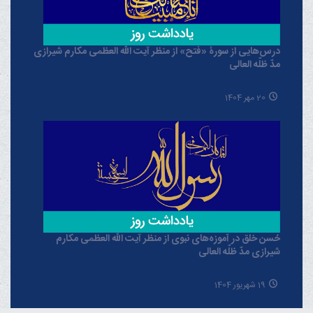
درس‌هایی از سورۀ «فتح» از منظر آیت الله العظمی مکارم شیرازی
مدّ ظلّه العالی
20 مهر 1404
حُسن خلق در آموزه‌های نبوی از منظر آیت الله العظمی مکارم
شیرازی مدّ ظلّه العالی
19 شهریور 1404