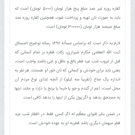
کفاره روزه غیر عمد مبلغ پنج هزار تومان (5000 تومان) است که
باید به صورت نان تهیه و پرداخت شود، همچنین کفاره روزه عمد
مبلغ سیصد هزار تومان (300000 تومان) است.
لازم به ذکر است که براساس مسأله 1692 رساله توضیح المسائل
آیت الله العظمی مکارم شیرازی، زکات فطره بر تمام کسانى که
قبل از غروب شب عید فطر بالغ و عاقل و غنى باشند واجب است،
یعنى باید براى خودش و کسانى که نان خور او هستند، هر نفر به
اندازه یک صاع (تقریباً سه کیلو) از آنچه غذاى نوع مردم آن
محل است، اعم از گندم و جو یا خرما یا برنج یا ذرّت و مانند اینها
به مستحق بدهد و اگر پول یکى از اینها را بدهد کافى است.
در ضمن بنابر فتوای معظّم له اگر کسى فقط در افطار شب عید
فطر میهمان دیگرى باشد فطریه او به عهده خودش است.