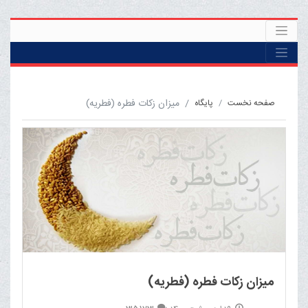
میزان زکات فطره (فطریه)
صفحه نخست
پايگاه
میزان زکات فطره (فطریه)