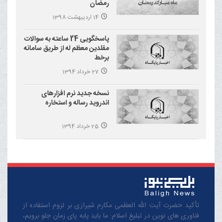
رمضان
14 اردیبهشت 1398
پاسخگویی 24 ساعته به سوالات
مقلدین معظم له از طریق سامانه
برخط
27 خرداد 1394
نسخه جدید نرم افزارهای
اندروید رساله و استخاره
25 خرداد 1394
تأکید حضرت آیت الله العظمی مکارم شیرازی بر لزوم استفاده از
فناوری های نوین در تبلیغ اسلام: ما باید پابه پای زمان جلو برویم،