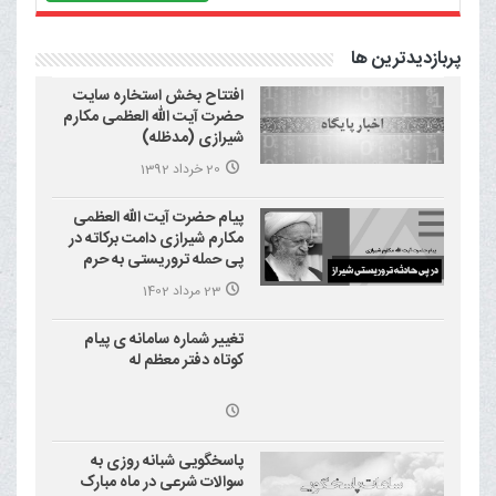
پربازدیدترین ها
افتتاح بخش استخاره سایت
حضرت آیت الله العظمی مکارم
شیرازی (مدظله)
20 خرداد 1392
پیام حضرت آیت الله العظمی
مکارم شیرازی دامت برکاته در
پی حمله تروریستی به حرم
احمد بن موسی علیه السلام
23 مرداد 1402
(شاهچراغ)
تغییر شماره سامانه ی پیام
کوتاه دفتر معظم له
پاسخگویی شبانه روزی به
سوالات شرعی در ماه مبارک