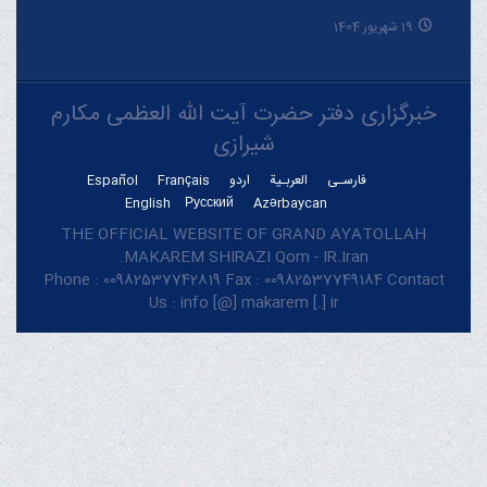
19 شهریور 1404
خبرگزاری دفتر حضرت آیت الله العظمی مکارم
شیرازی
فارسـی
العربـیة
اردو
Français
Español
English
Русский
Azərbaycan
THE OFFICIAL WEBSITE OF GRAND AYATOLLAH
MAKAREM SHIRAZI Qom - IR.Iran.
Phone : 00982537742819 Fax : 00982537749184 Contact
Us : info [@] makarem [.] ir