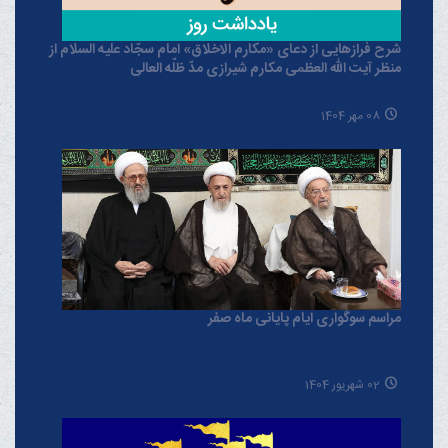
شرح فرازهایی از دعای «مکارم الاخلاق» امام سجّاد علیه السلام از
منظر آیت الله العظمی مکارم شیرازی مدّ ظلّه العالی
08 مهر 1404
مراسم سوگواری ایام پایانی ماه صفر
02 شهریور 1404