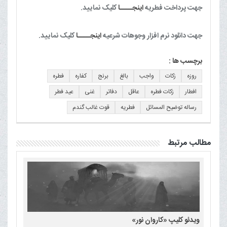
جهت پرداخت فطریه
اینجــــا
کلیک نمایید.
جهت دانلود نرم افزار وجوهات شرعیه
اینجــــا
کلیک نمایید.
برچسب ها :
روزه
زکات
واجب
بالغ
برنج
کفاره
فطره
افطار
زکات فطره
عاقل
دفاتر
غنی
عید فطر
رساله توضیح المسائل
فطریه
قوت غالب گندم
مطالب مرتبط
ویدئو کلیپ «کاروان نور»